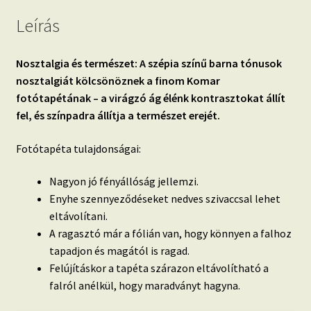
Leírás
Nosztalgia és természet: A szépia színű barna tónusok
nosztalgiát kölcsönöznek a finom Komar
fotótapétának – a virágzó ág élénk kontrasztokat állít
fel, és színpadra állítja a természet erejét.
Fotótapéta tulajdonságai:
Nagyon jó fényállóság jellemzi.
Enyhe szennyeződéseket nedves szivaccsal lehet
eltávolítani.
A ragasztó már a fólián van, hogy könnyen a falhoz
tapadjon és magától is ragad.
Felújításkor a tapéta szárazon eltávolítható a
falról anélkül, hogy maradványt hagyna.