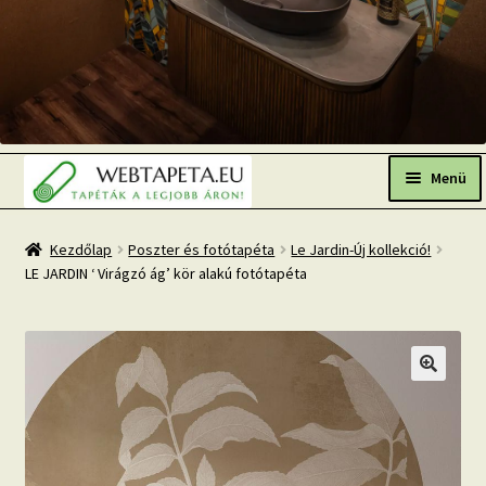
Ugrás
Kilépés
a
a
Menü
navigációhoz
tartalomba
Főoldal
Kezdőlap
Poszter és fotótapéta
Le Jardin-Új kollekció!
LE JARDIN ‘ Virágzó ág’ kör alakú fotótapéta
Népszerű tapéták
Fresh Up-2026 TOP TREND
Tapéta BLOG
Mi az a fotótapéta?
Tapétázási tanácsok