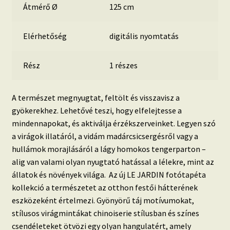
Átmérő Ø
125 cm
Elérhetőség
digitális nyomtatás
Rész
1 részes
A természet megnyugtat, feltölt és visszavisz a
gyökerekhez. Lehetővé teszi, hogy elfelejtesse a
mindennapokat, és aktiválja érzékszerveinket. Legyen szó
a virágok illatáról, a vidám madárcsicsergésről vagy a
hullámok morajlásáról a lágy homokos tengerparton –
alig van valami olyan nyugtató hatással a lélekre, mint az
állatok és növények világa. Az új LE JARDIN fotótapéta
kollekció a természetet az otthon festői hátterének
eszközeként értelmezi. Gyönyörű táj motívumokat,
stílusos virágmintákat chinoiserie stílusban és színes
csendéleteket ötvözi egy olyan hangulatért, amely