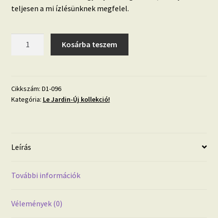
teljesen a mi ízlésünknek megfelel.
LE
Kosárba teszem
JARDIN
'
Virágzó
ág'
Cikkszám:
D1-096
Kategória:
Le Jardin-Új kollekció!
kör
alakú
fotótapéta
mennyiség
Leírás
További információk
Vélemények (0)