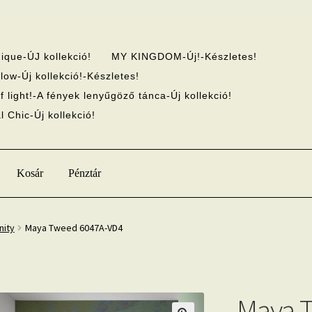
ique-ÚJ kollekció!
MY KINGDOM-Új!-Készletes!
low-Új kollekció!-Készletes!
f light!-A fények lenyűgöző tánca-Új kollekció!
 Chic-Új kollekció!
Kosár
Pénztár
nity
Maya Tweed 6047A-VD4
Maya 