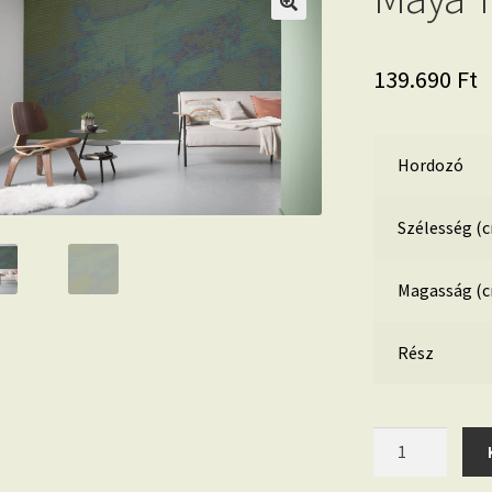
139.690
Ft
Hordozó
Szélesség (
Magasság (
Rész
Maya
Tweed