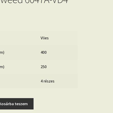
Vlies
cm)
400
cm)
250
4 részes
Kosárba teszem