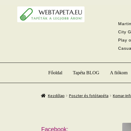
Ugrás
Kilépés
a
a
navigációhoz
tartalomba
Martin
City G
Play o
Casual
Főoldal
Tapéta BLOG
A fiókom
Kezdőlap
Poszter és fotótapéta
Komar-Infi
Facebook: