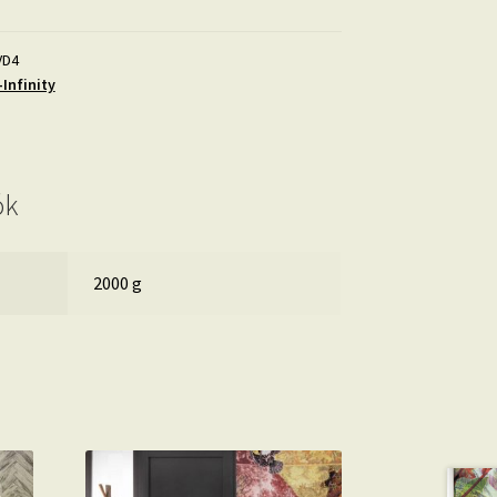
VD4
Infinity
ók
2000 g