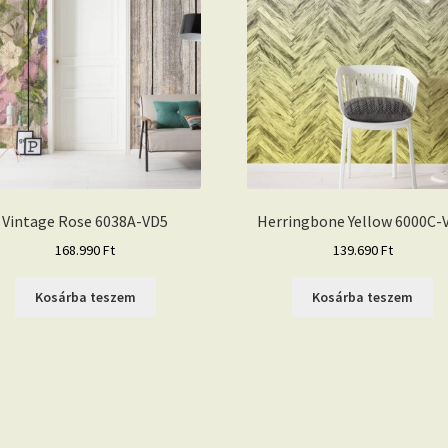
Vintage Rose 6038A-VD5
Herringbone Yellow 6000C-
168.990
Ft
139.690
Ft
Kosárba teszem
Kosárba teszem