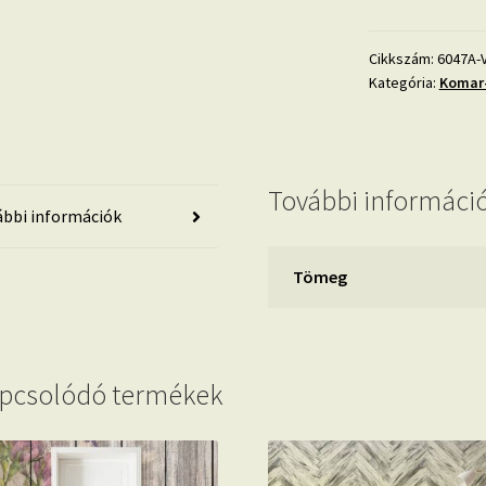
6047A-
VD4
mennyiség
Cikkszám:
6047A-
Kategória:
Komar-
További informáci
bbi információk
Tömeg
pcsolódó termékek