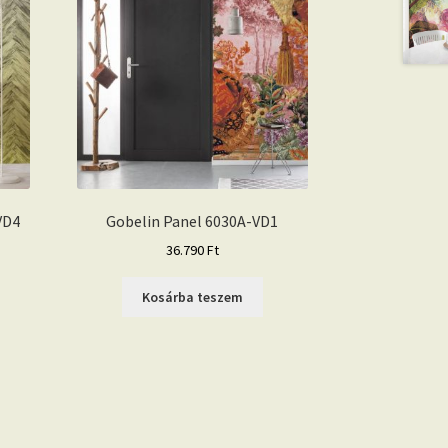
VD4
Gobelin Panel 6030A-VD1
36.790
Ft
Kosárba teszem