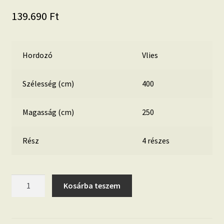
139.690
Ft
Hordozó
Vlies
Szélesség (cm)
400
Magasság (cm)
250
Rész
4 részes
Maya
Kosárba teszem
Tweed
b/w
6047B-