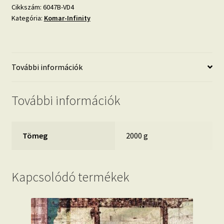
VD4
Cikkszám:
6047B-VD4
Kategória:
Komar-Infinity
mennyiség
További információk
További információk
Tömeg
2000 g
Kapcsolódó termékek