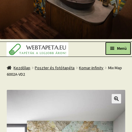
Ugrás
Kilépés
a
a
Menü
navigációhoz
tartalomba
Főoldal
Kezdőlap
Poszter és fotótapéta
Komar-Infinity
Mix Map
6002A-VD2
Népszerű tapéták
Fresh Up-2026 TOP TREND
Tapéta BLOG
Mi az a fotótapéta?
Tapétázási tanácsok