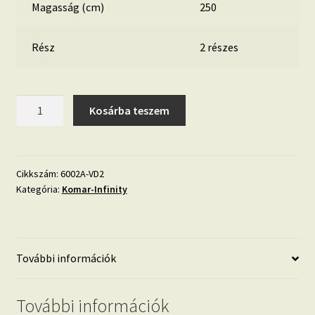
Magasság (cm)
250
Rész
2 részes
Mix
Kosárba teszem
Map
6002A-
VD2
mennyiség
Cikkszám:
6002A-VD2
Kategória:
Komar-Infinity
További információk
További információk