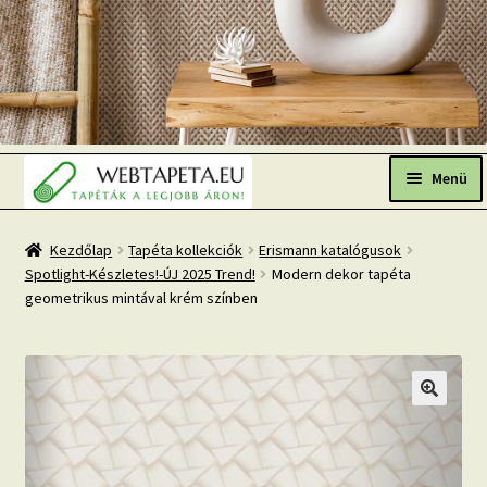
Ugrás
Kilépés
a
a
Menü
navigációhoz
tartalomba
Főoldal
Kezdőlap
Tapéta kollekciók
Erismann katalógusok
Spotlight-Készletes!-ÚJ 2025 Trend!
Modern dekor tapéta
Népszerű tapéták
geometrikus mintával krém színben
Fresh Up-2026 TOP TREND
Tapéta BLOG
Mi az a fotótapéta?
Tapétázási tanácsok