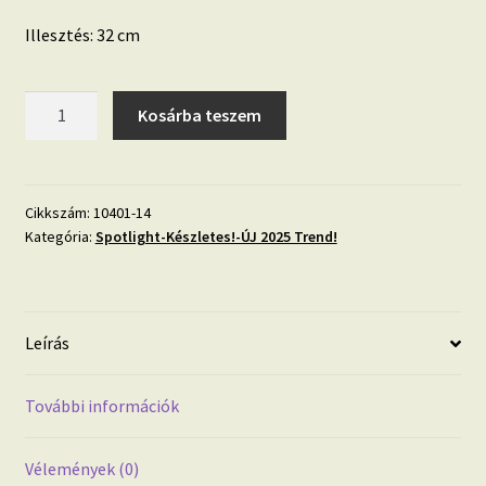
Illesztés: 32 cm
Modern
Kosárba teszem
dekor
tapéta
geometrikus
mintával
Cikkszám:
10401-14
Kategória:
Spotlight-Készletes!-ÚJ 2025 Trend!
krém
színben
mennyiség
Leírás
További információk
Vélemények (0)