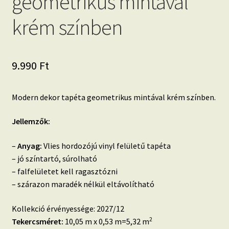
geometrikus mintával
krém színben
9.990
Ft
Modern dekor tapéta geometrikus mintával krém színben.
Jellemzők:
–
Anyag:
Vlies hordozójú vinyl felületű tapéta
– jó színtartó, súrolható
– falfelületet kell ragasztózni
– szárazon maradék nélkül eltávolítható
Kollekció érvényessége: 2027/12
2
Tekercsméret:
10,05 m x 0,53 m=5,32 m