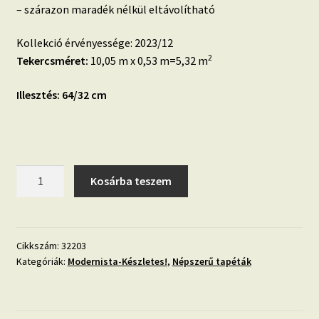
– szárazon maradék nélkül eltávolítható
Kollekció érvényessége: 2023/12
2
Tekercsméret:
10,05 m x 0,53 m=5,32 m
Illesztés: 64/32 cm
Modernista
Kosárba teszem
32203
fényes
levél
mintás
Cikkszám:
32203
Kategóriák:
Modernista-Készletes!
,
Népszerű tapéták
modern
tapéta
mennyiség