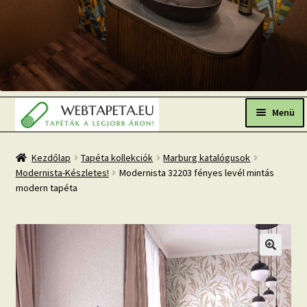
Ugrás
Kilépés
a
a
Menü
navigációhoz
tartalomba
Főoldal
Kezdőlap
Tapéta kollekciók
Marburg katalógusok
Modernista-Készletes!
Modernista 32203 fényes levél mintás
Népszerű tapéták
modern tapéta
Fresh Up-2026 TOP TREND
Tapéta BLOG
Mi az a fotótapéta?
Tapétázási tanácsok