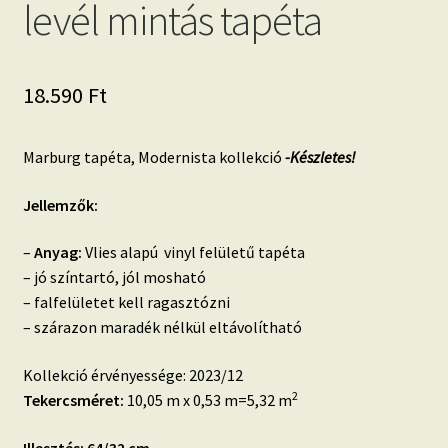
levél mintás tapéta
18.590
Ft
Marburg tapéta, Modernista kollekció
-Készletes!
Jellemzők:
–
Anyag:
Vlies alapú vinyl felületű tapéta
– jó színtartó, jól mosható
– falfelületet kell ragasztózni
– szárazon maradék nélkül eltávolítható
Kollekció érvényessége: 2023/12
2
Tekercsméret:
10,05 m x 0,53 m=5,32 m
Illesztés: 64/32 cm