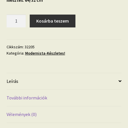
Modernista
Kosárba teszem
32205
fényes
levél
mintás
Cikkszám:
32205
Kategória:
Modernista-Készletes!
tapéta
mennyiség
Leírás
További információk
Vélemények (0)