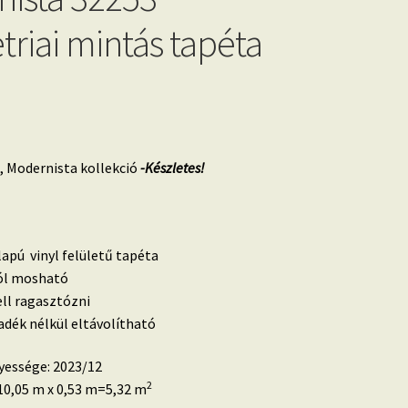
riai mintás tapéta
 Modernista kollekció
-Készletes!
lapú vinyl felületű tapéta
 jól mosható
ell ragasztózni
dék nélkül eltávolítható
yessége: 2023/12
2
0,05 m x 0,53 m=5,32 m