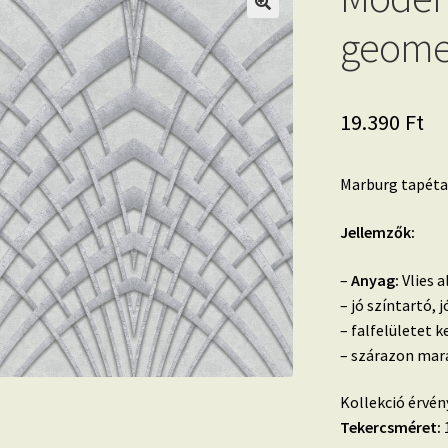
geomet
19.390
Ft
Marburg tapéta,
Jellemzők:
–
Anyag:
Vlies a
– jó színtartó,
– falfelületet k
– szárazon mara
Kollekció érvén
Tekercsméret:
1