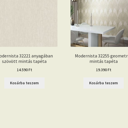
odernista 32221 anyagában
Modernista 32255 geometr
szövött mintás tapéta
mintás tapéta
14.590
Ft
19.390
Ft
Kosárba teszem
Kosárba teszem