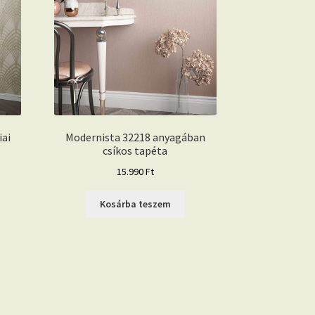
iai
Modernista 32218 anyagában
csíkos tapéta
15.990
Ft
Kosárba teszem