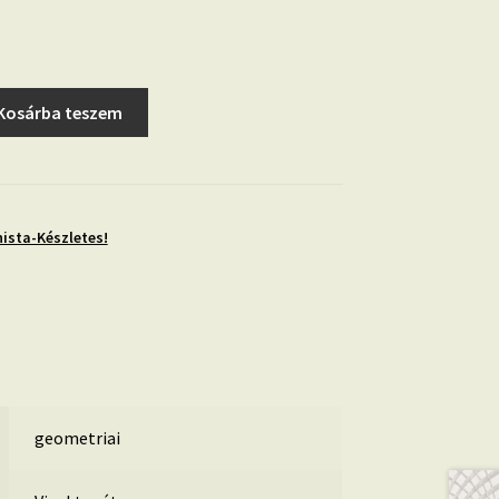
Kosárba teszem
ista-Készletes!
geometriai