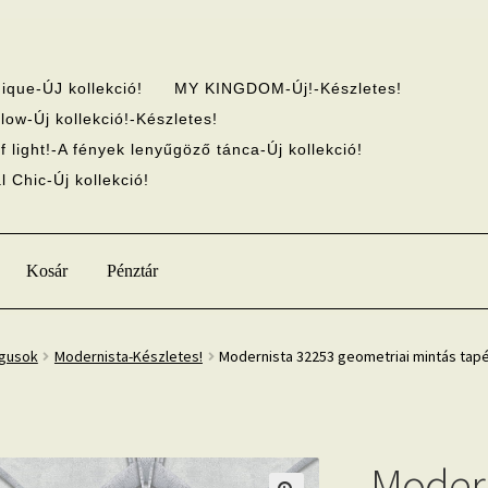
ique-ÚJ kollekció!
MY KINGDOM-Új!-Készletes!
low-Új kollekció!-Készletes!
f light!-A fények lenyűgöző tánca-Új kollekció!
 Chic-Új kollekció!
Kosár
Pénztár
ógusok
Modernista-Készletes!
Modernista 32253 geometriai mintás tap
Modern