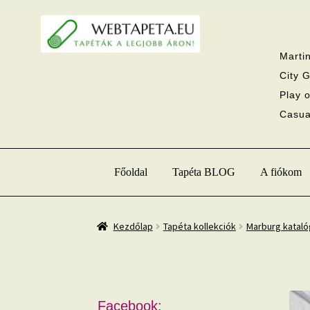
Ugrás
Kilépés
a
a
navigációhoz
tartalomba
Martin
City G
Play o
Casual
Főoldal
Tapéta BLOG
A fiókom
Kezdőlap
Tapéta kollekciók
Marburg katal
Facebook: