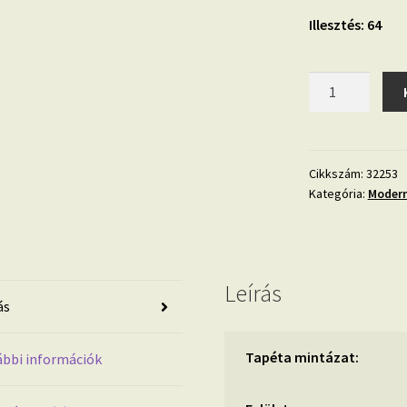
Illesztés: 64
Modernista
32253
geometriai
mintás
tapéta
Cikkszám:
32253
Kategória:
Modern
mennyiség
Leírás
ás
Tapéta mintázat:
bbi információk