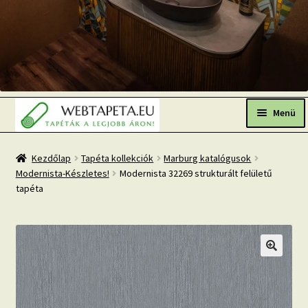
Ugrás
Kilépés
a
a
Menü
navigációhoz
tartalomba
Főoldal
Kezdőlap
Tapéta kollekciók
Marburg katalógusok
Modernista-Készletes!
Modernista 32269 strukturált felületű
Népszerű tapéták
tapéta
Fresh Up-2026 TOP TREND
Tapéta BLOG
Mi az a fotótapéta?
Tapétázási tanácsok