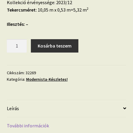
Kollekció érvényessége: 2023/12
2
Tekercsméret:
10,05 m x 0,53 m=5,32 m
Illesztés: –
Modernista
Kosárba teszem
32269
strukturált
felületű
tapéta
Cikkszám:
32269
Kategória:
Modernista-Készletes!
mennyiség
Leírás
További információk