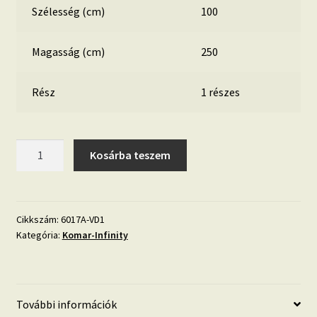
Szélesség (cm)
100
Magasság (cm)
250
Rész
1 részes
Mountain
Kosárba teszem
Top
Panel
6017A-
VD1
Cikkszám:
6017A-VD1
Kategória:
Komar-Infinity
mennyiség
További információk