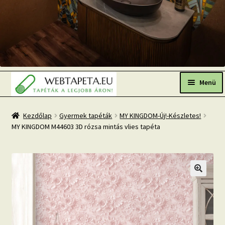
Ugrás
Kilépés
a
a
Menü
navigációhoz
tartalomba
Főoldal
Kezdőlap
Gyermek tapéták
MY KINGDOM-Új!-Készletes!
MY KINGDOM M44603 3D rózsa mintás vlies tapéta
Népszerű tapéták
Fresh Up-2026 TOP TREND
Tapéta BLOG
Mi az a fotótapéta?
Tapétázási tanácsok