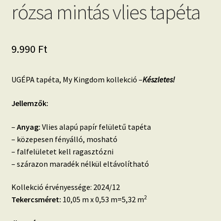
rózsa mintás vlies tapéta
9.990
Ft
UGÉPA tapéta, My Kingdom kollekció –
Készletes!
Jellemzők:
–
Anyag:
Vlies alapú papír felületű tapéta
– közepesen fényálló, mosható
– falfelületet kell ragasztózni
– szárazon maradék nélkül eltávolítható
Kollekció érvényessége: 2024/12
2
Tekercsméret:
10,05 m x 0,53 m=5,32 m