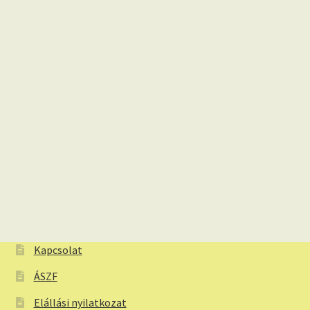
Kapcsolat
ÁSZF
Elállási nyilatkozat