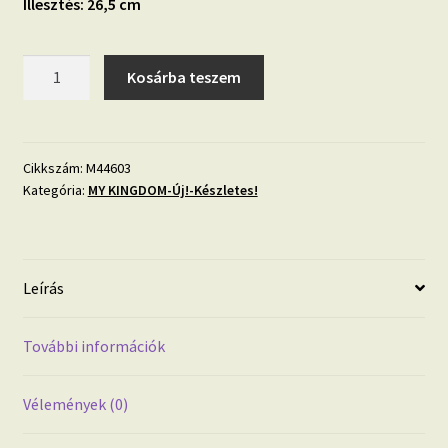
Illesztés: 26,5 cm
MY
Kosárba teszem
KINGDOM
M44603
3D
rózsa
Cikkszám:
M44603
Kategória:
MY KINGDOM-Új!-Készletes!
mintás
vlies
tapéta
mennyiség
Leírás
További információk
Vélemények (0)