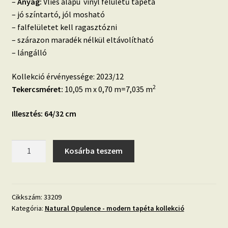
–
Anyag:
Vlies alapú vinyl felületű tapéta
– jó színtartó, jól mosható
– falfelületet kell ragasztózni
– szárazon maradék nélkül eltávolítható
– lángálló
Kollekció érvényessége: 2023/12
2
Tekercsméret:
10,05 m x 0,70 m=7,035 m
Illesztés: 64/32 cm
Natural
Kosárba teszem
Opulence
33209
tapéta
mennyiség
Cikkszám:
33209
Kategória:
Natural Opulence - modern tapéta kollekció