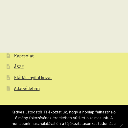
Kapcsolat
ÁSZF
Elállási nyilatkozat
Adatvédelem
Kedves Látogató! Tájékoztatjuk, hogy a honlap felhasználói
élmény fokozásának érdekében sütiket alkalmazunk. A
© Webtapeta.eu Tapéta webáruház 2026
honlapunk használatával ön a tájékoztatásunkat tudomásul