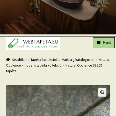
Ugrás
Kilépés
a
a
Menü
navigációhoz
tartalomba
Főoldal
Kezdőlap
Tapéta kollekciók
Marburg katalógusok
Natural
Opulence - modern tapéta kollekció
Natural Opulence 33209
Népszerű tapéták
tapéta
Fresh Up-2026 TOP TREND
Tapéta BLOG
Mi az a fotótapéta?
Tapétázási tanácsok