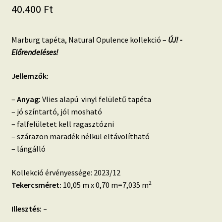
40.400
Ft
Marburg tapéta, Natural Opulence kollekció –
ÚJ! -
Előrendeléses!
Jellemzők:
–
Anyag:
Vlies alapú vinyl felületű tapéta
– jó színtartó, jól mosható
– falfelületet kell ragasztózni
– szárazon maradék nélkül eltávolítható
– lángálló
Kollekció érvényessége: 2023/12
2
Tekercsméret:
10,05 m x 0,70 m=7,035 m
Illesztés: –