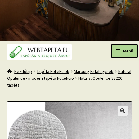
Ugrás
Kilépés
a
a
Menü
navigációhoz
tartalomba
Főoldal
Kezdőlap
Tapéta kollekciók
Marburg katalógusok
Natural
Opulence - modern tapéta kollekció
Natural Opulence 33220
Népszerű tapéták
tapéta
Fresh Up-2026 TOP TREND
Tapéta BLOG
Mi az a fotótapéta?
Tapétázási tanácsok