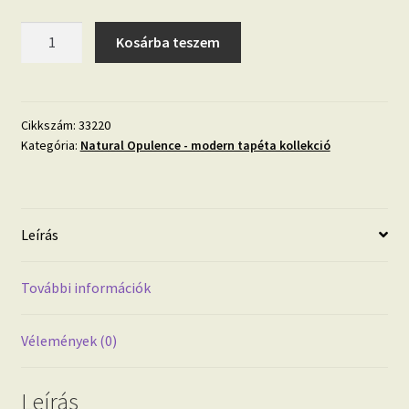
Natural
Kosárba teszem
Opulence
33220
tapéta
mennyiség
Cikkszám:
33220
Kategória:
Natural Opulence - modern tapéta kollekció
Leírás
További információk
Vélemények (0)
Leírás