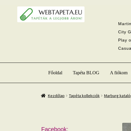
Ugrás
Kilépés
a
a
navigációhoz
tartalomba
Martin
City G
Play o
Casual
Főoldal
Tapéta BLOG
A fiókom
Kezdőlap
Tapéta kollekciók
Marburg katal
Facebook: