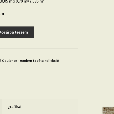
0,05 m x 0,70 m=7,035 m
2cm
Kosárba teszem
l Opulence - modern tapéta kollekció
grafikai