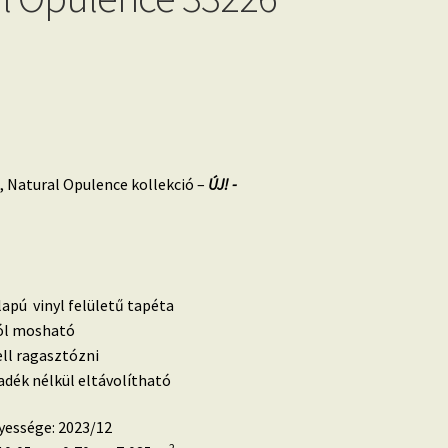
 Natural Opulence kollekció –
ÚJ! -
lapú vinyl felületű tapéta
 jól mosható
ell ragasztózni
dék nélkül eltávolítható
yessége: 2023/12
2