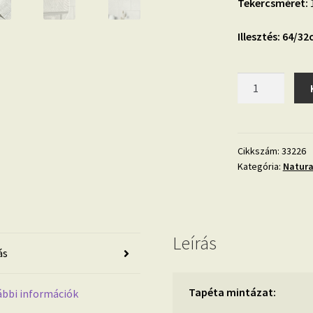
Tekercsméret:
1
Illesztés: 64/3
Natural
Opulence
33226
tapéta
mennyiség
Cikkszám:
33226
Kategória:
Natura
Leírás
ás
Tapéta mintázat:
bbi információk