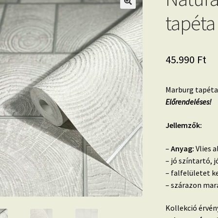
tapéta
45.990
Ft
Marburg tapéta,
Előrendeléses!
Jellemzők:
–
Anyag:
Vlies a
– jó színtartó,
– falfelületet k
– szárazon mara
Kollekció érvén