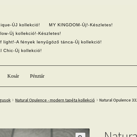
ique-ÚJ kollekció!
MY KINGDOM-Új!-Készletes!
low-Új kollekció!-Készletes!
f light!-A fények lenyűgöző tánca-Új kollekció!
 Chic-Új kollekció!
Kosár
Pénztár
ógusok
Natural Opulence - modern tapéta kollekció
Natural Opulence 33
Natura