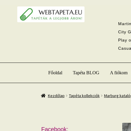
Ugrás
Kilépés
a
a
navigációhoz
tartalomba
Martin
City G
Play o
Casual
Főoldal
Tapéta BLOG
A fiókom
Kezdőlap
Tapéta kollekciók
Marburg katal
Facebook: