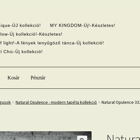
ique-ÚJ kollekció!
MY KINGDOM-Új!-Készletes!
low-Új kollekció!-Készletes!
f light!-A fények lenyűgöző tánca-Új kollekció!
 Chic-Új kollekció!
Kosár
Pénztár
ógusok
Natural Opulence - modern tapéta kollekció
Natural Opulence 33
Natura