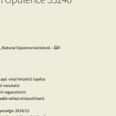
 Natural Opulence kollekció –
ÚJ! -
lapú vinyl felületű tapéta
 jól mosható
ell ragasztózni
dék nélkül eltávolítható
yessége: 2024/12
2