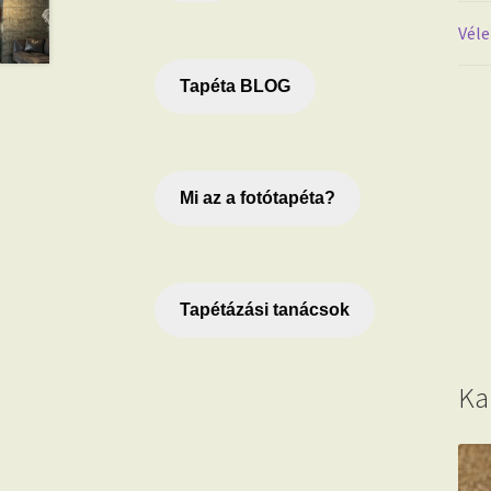
Véle
Tapéta BLOG
Mi az a fotótapéta?
Tapétázási tanácsok
Ka