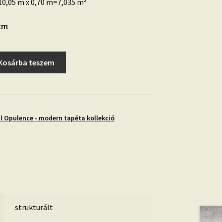
0,05 m x 0,70 m=7,035 m
2cm
Kosárba teszem
l Opulence - modern tapéta kollekció
strukturált