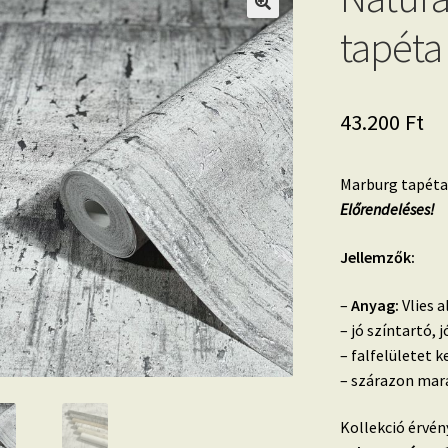
tapéta
43.200
Ft
Marburg tapéta,
Előrendeléses!
Jellemzők:
–
Anyag:
Vlies a
– jó színtartó,
– falfelületet k
– szárazon mara
Kollekció érvén