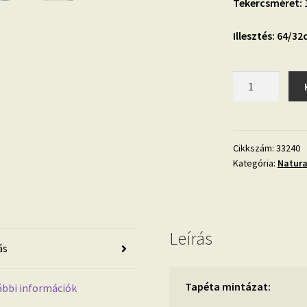
Tekercsméret:
1
Illesztés: 64/3
Natural
Opulence
33240
tapéta
mennyiség
Cikkszám:
33240
Kategória:
Natura
Leírás
ás
Tapéta mintázat:
bbi információk