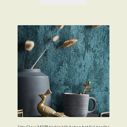
City Glow 34278 türkiz kék beton hatású tapéta