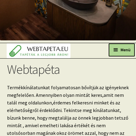
Ugrás
Kilépés
a
a
Menü
navigációhoz
tartalomba
Webtapéta
Főoldal
Népszerű tapéták
Termékkínálatunkat folyamatosan bővítjük az igényeknek
Fresh Up-2026 TOP TREND
megfelelően. Amennyiben olyan mintát keres,amit nem
talál meg oldalunkon,érdemes felkeresni minket és az
Tapéta BLOG
elérhetőségről érdeklődni. Tekintse meg kínálatunkat,
Mi az a fotótapéta?
bízunk benne, hogy megtalálja az önnek legjobban tetsző
mintát , amivel emelheti lakása értékét és nem
Tapétázási tanácsok
utolsósorban magának okoz örömet azzal, hogy nem az