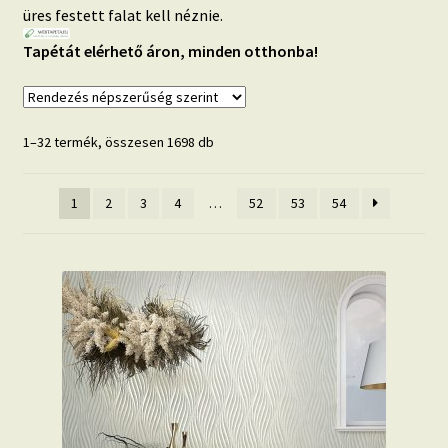
üres festett falat kell néznie.
Beton hatású tapéták
Tapétát elérhető áron, minden otthonba!
Kapcsolat
Sorted
1–32 termék, összesen 1698 db
by
popularity
1
2
3
4
…
52
53
54