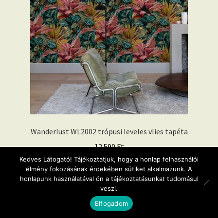
Wanderlust WL2002 trópusi leveles vlies tapéta
12.590
Ft
Kedves Látogató! Tájékoztatjuk, hogy a honlap felhasználói
élmény fokozásának érdekében sütiket alkalmazunk. A
Kosárba teszem
honlapunk használatával ön a tájékoztatásunkat tudomásul
veszi.
0
Elfogadom
Keresés
Keresés