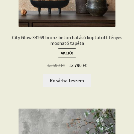
City Glow 34269 bronz beton hatású koptatott fényes
mosható tapéta
AKCIÓ!
Original
Current
15.590
Ft
13.790
Ft
price
price
was:
is:
Kosárba teszem
15.590 Ft.
13.790 Ft.