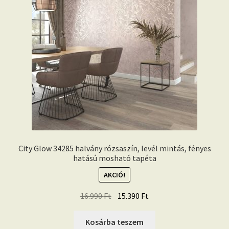
City Glow 34285 halvány rózsaszín, levél mintás, fényes
hatású mosható tapéta
AKCIÓ!
Original
Current
16.990
Ft
15.390
Ft
price
price
was:
is:
Kosárba teszem