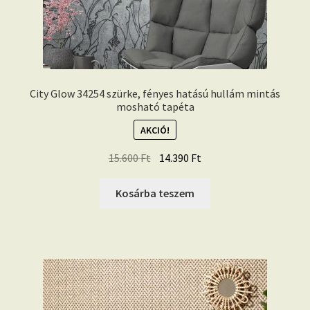
City Glow 34254 szürke, fényes hatású hullám mintás
mosható tapéta
AKCIÓ!
Original
Current
15.600
Ft
14.390
Ft
price
price
was:
is:
Kosárba teszem
15.600 Ft.
14.390 Ft.