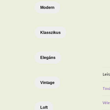
Modern
Klasszikus
Elegáns
Leír
Vintage
Tová
Véle
Loft