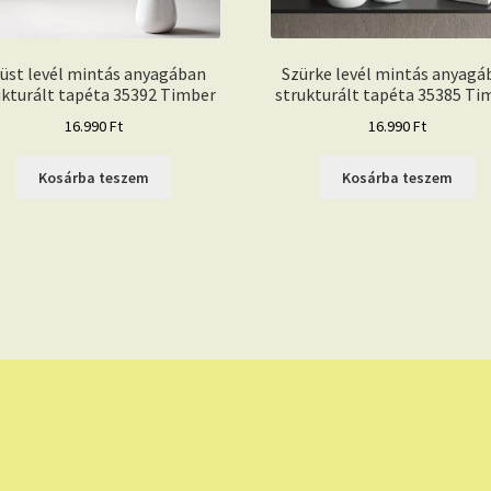
üst levél mintás anyagában
Szürke levél mintás anyagá
ukturált tapéta 35392 Timber
strukturált tapéta 35385 Ti
16.990
Ft
16.990
Ft
Kosárba teszem
Kosárba teszem