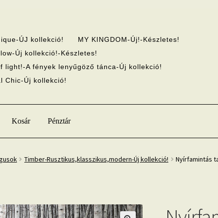
ique-ÚJ kollekció!
MY KINGDOM-Új!-Készletes!
low-Új kollekció!-Készletes!
f light!-A fények lenyűgöző tánca-Új kollekció!
 Chic-Új kollekció!
Kosár
Pénztár
ógusok
Timber-Rusztikus,klasszikus,modern-Új kollekció!
Nyírfamintás 
Nyírfa