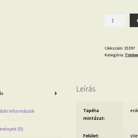
Nyírfamintás
tapéta
35397
Timber
mennyiség
Cikkszám:
35397
Kategória:
Timber
Leírás
ás
Tapéta
erd
bbi információk
mintázat:
mények (0)
Felület:
vli