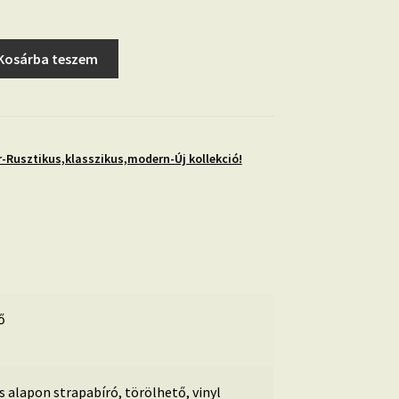
Kosárba teszem
-Rusztikus,klasszikus,modern-Új kollekció!
ő
es alapon strapabíró, törölhető, vinyl