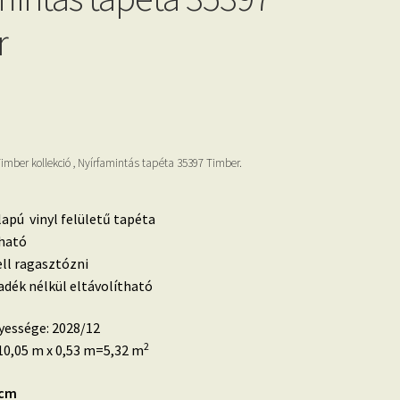
r
ber kollekció , Nyírfamintás tapéta 35397 Timber.
lapú vinyl felületű tapéta
sható
ell ragasztózni
dék nélkül eltávolítható
yessége: 2028/12
2
0,05 m x 0,53 m=5,32 m
 cm