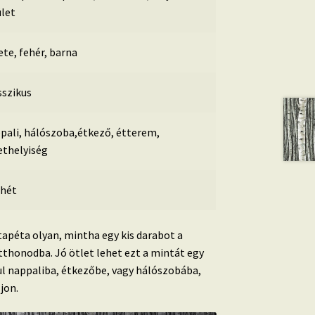
ület
ete, fehér, barna
sszikus
pali, hálószoba,étkező, étterem,
ethelyiség
 hét
tapéta olyan, mintha egy kis darabot a
thonodba. Jó ötlet lehet ezt a mintát egy
ául nappaliba, étkezőbe, vagy hálószobába,
jon.