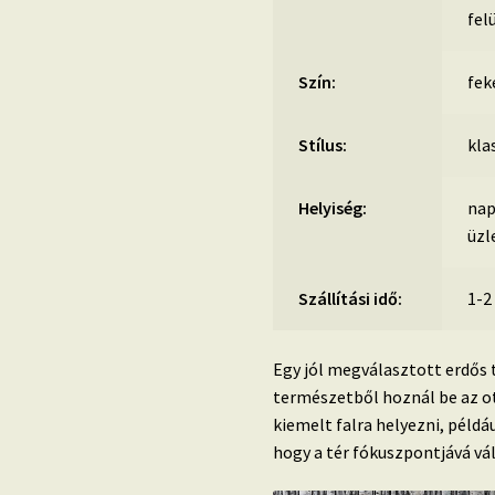
fel
Szín:
fek
Stílus:
kla
Helyiség:
nap
üzl
Szállítási idő:
1-2
Egy jól megválasztott erdős 
természetből hoznál be az ot
kiemelt falra helyezni, péld
hogy a tér fókuszpontjává vál