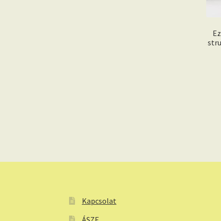
Ez
str
Kapcsolat
ÁSZF