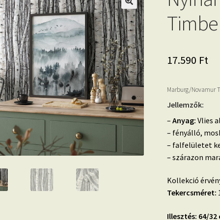
Timbe
17.590
Ft
Marburg/Novamur Tim
Jellemzők:
–
Anyag:
Vlies a
– fényálló, mo
– falfelületet k
– szárazon mara
Kollekció érvén
Tekercsméret:
1
Illesztés: 64/32