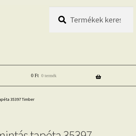
Keresés
Keresés
a
következőre:
0
Ft
0 termék
tapéta 35397 Timber
mintás tapéta 35397