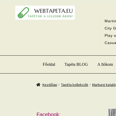
Ugrás
Kilépés
a
a
navigációhoz
tartalomba
Martin
City G
Play o
Casual
Főoldal
Tapéta BLOG
A fiókom
Kezdőlap
Tapéta kollekciók
Marburg katal
Facebook: