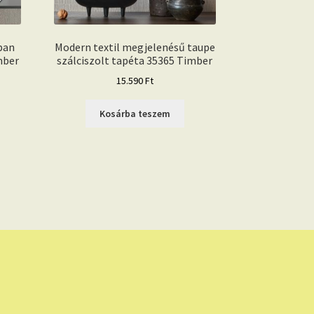
ban
Modern textil megjelenésű taupe
mber
szálciszolt tapéta 35365 Timber
15.590
Ft
Kosárba teszem