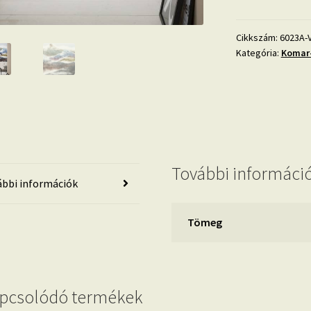
VD2
mennyiség
Cikkszám:
6023A-
Kategória:
Komar-
További informáci
bbi információk
Tömeg
pcsolódó termékek