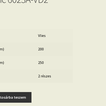
Vlies
cm)
200
cm)
250
2 részes
Kosárba teszem