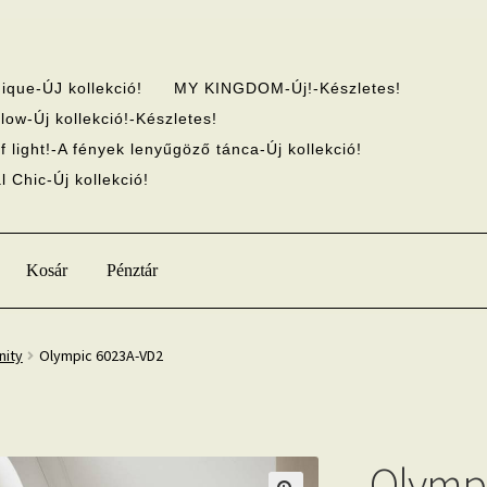
ique-ÚJ kollekció!
MY KINGDOM-Új!-Készletes!
low-Új kollekció!-Készletes!
f light!-A fények lenyűgöző tánca-Új kollekció!
 Chic-Új kollekció!
Kosár
Pénztár
nity
Olympic 6023A-VD2
Olymp