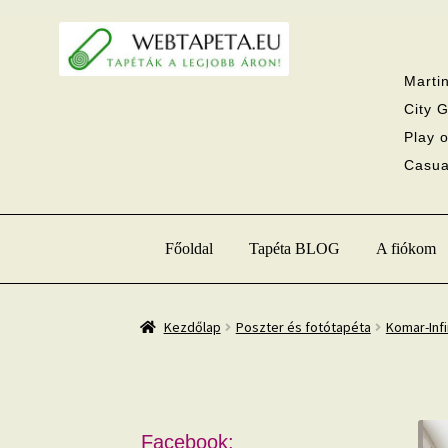
Ugrás
Kilépés
a
a
navigációhoz
tartalomba
Martin
City G
Play o
Casual
Főoldal
Tapéta BLOG
A fiókom
Kezdőlap
Poszter és fotótapéta
Komar-Infi
Facebook: