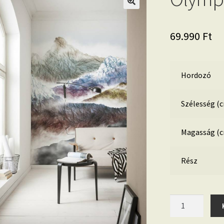
69.990
Ft
Hordozó
Szélesség (
Magasság (
Rész
Olympic
6023A-