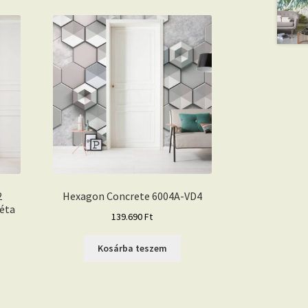
2
Hexagon Concrete 6004A-VD4
éta
139.690
Ft
Kosárba teszem