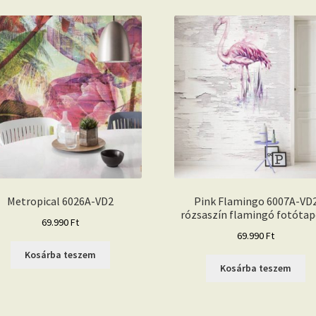
Metropical 6026A-VD2
Pink Flamingo 6007A-VD
rózsaszín flamingó fotótap
69.990
Ft
69.990
Ft
Kosárba teszem
Kosárba teszem