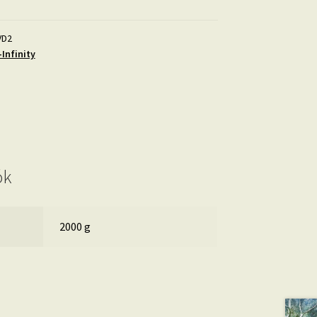
VD2
Infinity
ók
2000 g