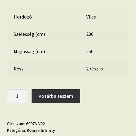
Hordozó
Vlies
Szélesség (cm)
200
Magasság (cm)
250
Rész
2 részes
Pink
Kosárba teszem
Flamingo
6007A-
VD2
rózsaszín
Cikkszám:
6007A-VD2
Kategória:
Komar-Infinity
flamingó