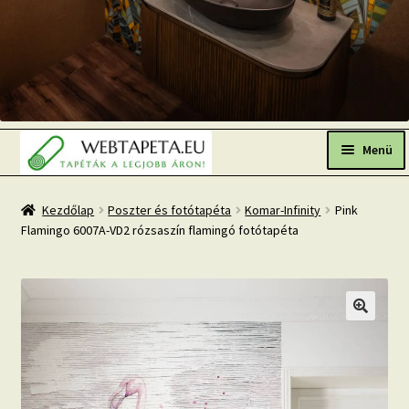
Ugrás
Kilépés
a
a
Menü
navigációhoz
tartalomba
Főoldal
Kezdőlap
Poszter és fotótapéta
Komar-Infinity
Pink
Flamingo 6007A-VD2 rózsaszín flamingó fotótapéta
Népszerű tapéták
Fresh Up-2026 TOP TREND
Tapéta BLOG
Mi az a fotótapéta?
Tapétázási tanácsok