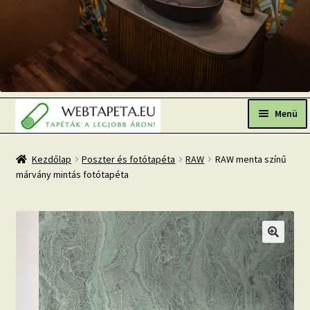
Ugrás
Kilépés
a
a
Menü
navigációhoz
tartalomba
Főoldal
Kezdőlap
Poszter és fotótapéta
RAW
RAW menta színű
márvány mintás fotótapéta
Népszerű tapéták
Fresh Up-2026 TOP TREND
Tapéta BLOG
Mi az a fotótapéta?
Tapétázási tanácsok