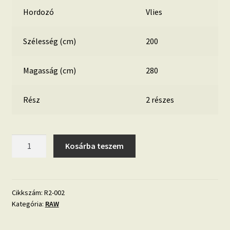
Hordozó
Vlies
Szélesség (cm)
200
Magasság (cm)
280
Rész
2 részes
RAW
Kosárba teszem
menta
színű
márvány
mintás
Cikkszám:
R2-002
Kategória:
RAW
fotótapéta
mennyiség