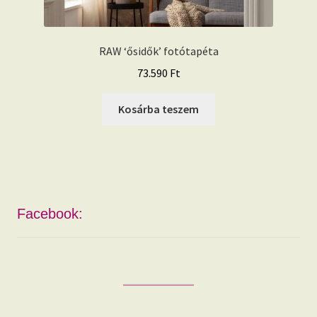
RAW ‘ősidők’ fotótapéta
73.590
Ft
Kosárba teszem
Facebook: