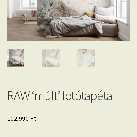
Beton hatású tapéták
Kapcsolat
RAW ‘múlt’ fotótapéta
102.990
Ft