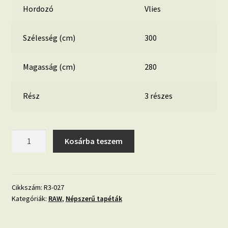
Hordozó
Vlies
Szélesség (cm)
300
Magasság (cm)
280
Rész
3 részes
RAW
Kosárba teszem
'múlt'
fotótapéta
mennyiség
Cikkszám:
R3-027
Kategóriák:
RAW
,
Népszerű tapéták