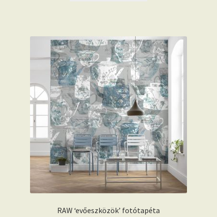
RAW ‘evőeszközök’ fotótapéta