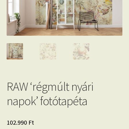
Beton hatású tapéták
Kapcsolat
RAW ‘régmúlt nyári
napok’ fotótapéta
102.990
Ft