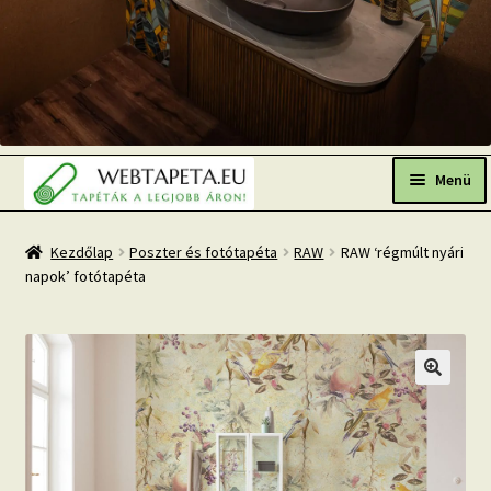
Ugrás
Kilépés
a
a
Menü
navigációhoz
tartalomba
Főoldal
Kezdőlap
Poszter és fotótapéta
RAW
RAW ‘régmúlt nyári
napok’ fotótapéta
Népszerű tapéták
Fresh Up-2026 TOP TREND
Tapéta BLOG
Mi az a fotótapéta?
Tapétázási tanácsok