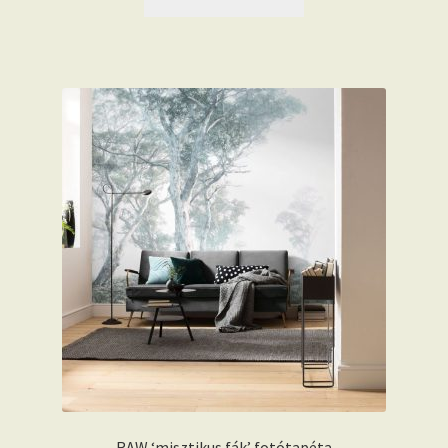
RAW ‘misztikus fák’ fotótapéta