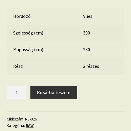
Hordozó
Vlies
Szélesség (cm)
300
Magasság (cm)
280
Rész
3 részes
RAW
Kosárba teszem
'régmúlt
nyári
napok'
fotótapéta
Cikkszám:
R3-026
Kategória:
RAW
mennyiség