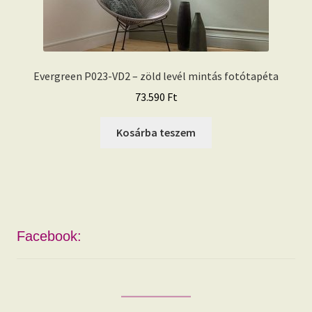
Evergreen P023-VD2 – zöld levél mintás fotótapéta
73.590
Ft
Kosárba teszem
Facebook: