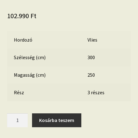
102.990
Ft
Hordozó
Vlies
Szélesség (cm)
300
Magasság (cm)
250
Rész
3 részes
Rays
Kosárba teszem
P029-
VD3