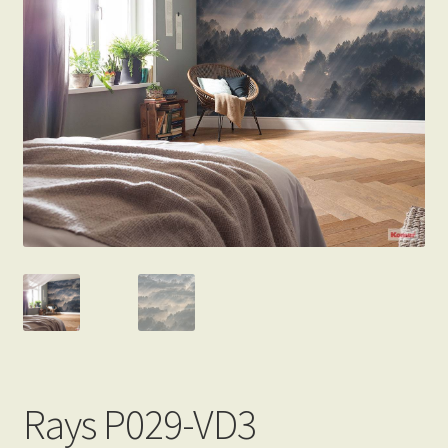
Beton hatású tapéták
Kapcsolat
Rays P029-VD3