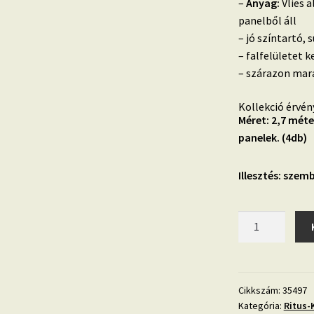
–
Anyag:
Vlies a
panelből áll
– jó színtartó, 
– falfelületet k
– szárazon mara
Kollekció érvén
Méret: 2,7 méte
panelek. (4db)
Illesztés: szemb
Ritus
akvarell
női
arcot
ábrázoló
Cikkszám:
35497
Kategória:
Ritus-
modern