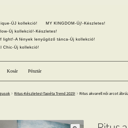
ique-ÚJ kollekció!
MY KINGDOM-Új!-Készletes!
low-Új kollekció!-Készletes!
f light!-A fények lenyűgöző tánca-Új kollekció!
 Chic-Új kollekció!
Kosár
Pénztár
ógusok
Ritus-Készletes!-Tapéta Trend 2025!
Ritus akvarell női arcot áb
Ritus a