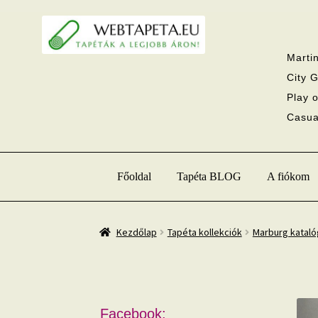
Ugrás
Kilépés
a
a
navigációhoz
tartalomba
Martin
City G
Play o
Casual
Főoldal
Tapéta BLOG
A fiókom
Kezdőlap
Tapéta kollekciók
Marburg katal
Facebook: