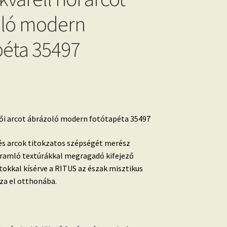
oló modern
péta 35497
női arcot ábrázoló modern fotótapéta 35497
 és arcok titokzatos szépségét merész
áramló textúrákkal megragadó kifejező
tokkal kísérve a RITUS az észak misztikus
za el otthonába.