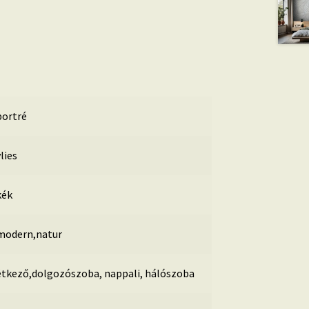
portré
lies
kék
modern,natur
étkező,dolgozószoba, nappali, hálószoba