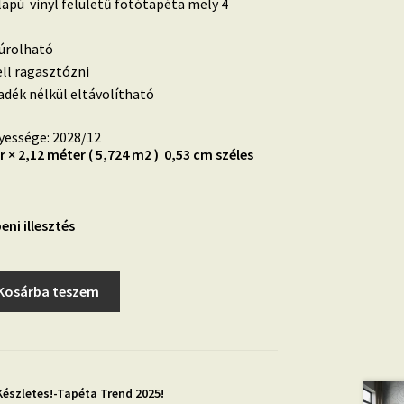
lapú vinyl felületű fotótapéta mely 4
súrolható
ell ragasztózni
dék nélkül eltávolítható
yessége: 2028/12
r × 2,12 méter ( 5,724 m2 ) 0,53 cm széles
eni illesztés
Kosárba teszem
Készletes!-Tapéta Trend 2025!