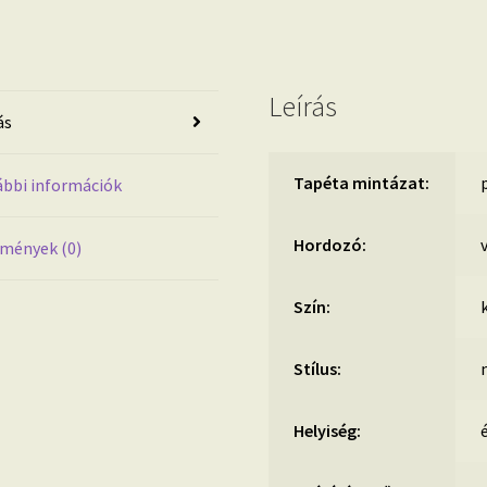
fotótapéta
35497
mennyiség
Leírás
ás
Tapéta mintázat:
bbi információk
Hordozó:
v
mények (0)
Szín:
Stílus:
Helyiség: