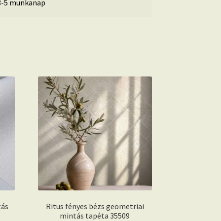
3-5 munkanap
tás
Ritus fényes bézs geometriai
mintás tapéta 35509