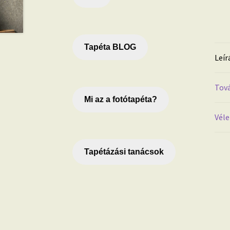
Tapéta BLOG
Leír
Tová
Mi az a fotótapéta?
Véle
Tapétázási tanácsok