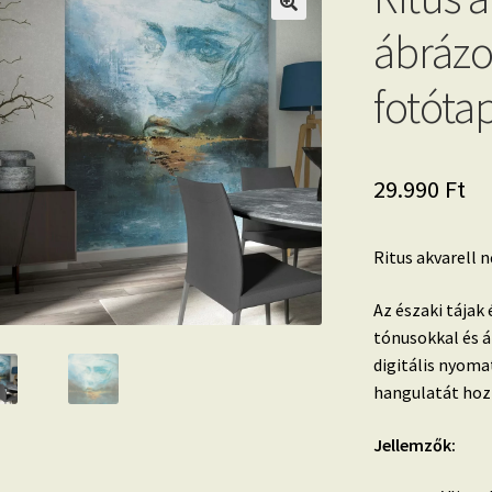
ábráz
fotóta
29.990
Ft
Ritus akvarell 
Az északi tájak
tónusokkal és 
digitális nyoma
hangulatát hoz
Jellemzők: