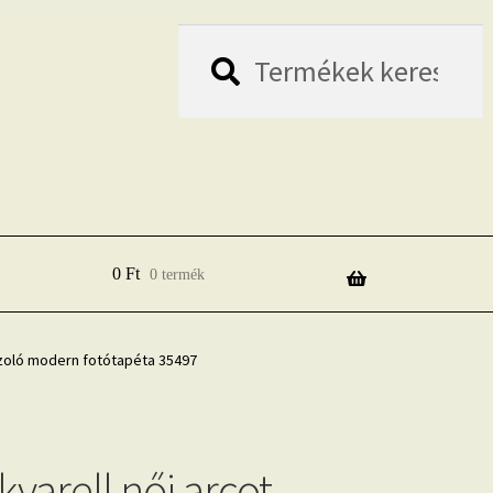
Keresés
Keresés
a
következőre:
0
Ft
0 termék
rázoló modern fotótapéta 35497
kvarell női arcot