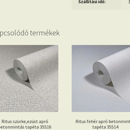
Szállítási idő:
pcsolódó termékek
Ritus szürke,ezüst apró
Ritus fehér apró betonmin
betonmintás tapéta 35516
tapéta 35514