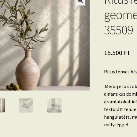
geomet
35509
15.500
Ft
Ritus fényes bé
Merülj el a szo
dinamikus domb
áramlatokat idé
texturált felül
hangulatért, mű
mélységgel.