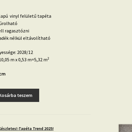
lapú vinyl felületű tapéta
súrolható
ell ragasztózni
dék nélkül eltávolítható
yessége: 2028/12
2
0,05 m x 0,53 m=5,32 m
 cm
Kosárba teszem
Készletes!-Tapéta Trend 2025!