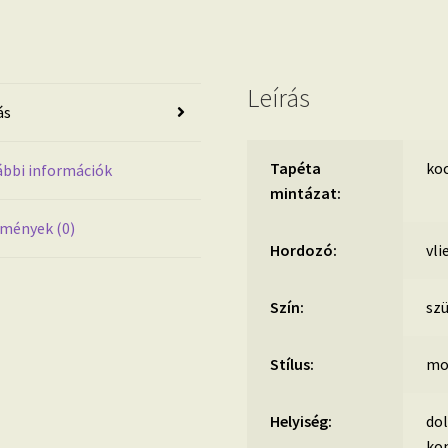
35509
mennyiség
Leírás
ás
Tapéta
koc
bbi információk
mintázat:
mények (0)
Hordozó:
vli
Szín:
sz
Stílus:
mo
Helyiség:
dol
ko