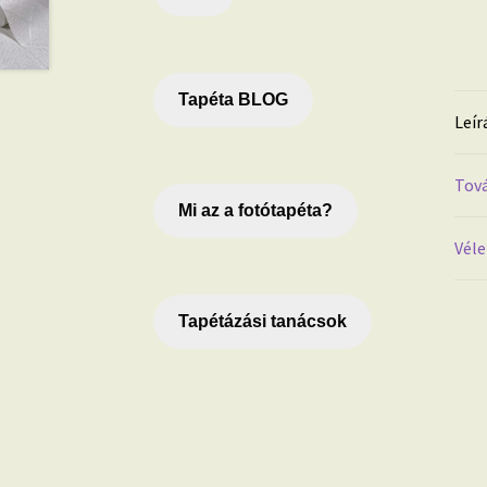
Tapéta BLOG
Leír
Tová
Mi az a fotótapéta?
Véle
Tapétázási tanácsok