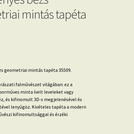
riai mintás tapéta
zs geometriai mintás tapéta 35509.
brászati falművészet világában: ez a
orműves minta ívelt leveleket vagy
z, és kifinomult 3D-s megjelenésével és
etével lenyűgöz. Kivételes tapéta a modern
vészi kifinomultsággal és érzéki