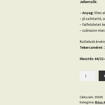
Jellemzők:
–
Anyag:
Vlies a
– jó színtartó, 
– falfelületet k
– szárazon mara
Kollekció érvén
Tekercsméret:
1
Illesztés: 64/32
Ritus
fényes
bézs
geometriai
mintás
Cikkszám:
35509
Kategória:
Ritus-
tapéta