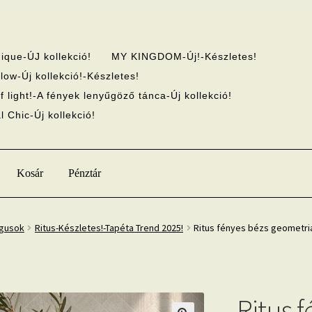
ique-ÚJ kollekció!
MY KINGDOM-Új!-Készletes!
low-Új kollekció!-Készletes!
f light!-A fények lenyűgöző tánca-Új kollekció!
 Chic-Új kollekció!
Kosár
Pénztár
ógusok
Ritus-Készletes!-Tapéta Trend 2025!
Ritus fényes bézs geometria
Ritus 