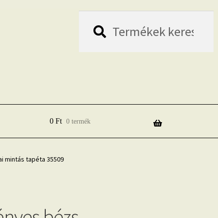
Keresés
Keresés
a
következőre:
0
Ft
0 termék
i mintás tapéta 35509
fényes bézs