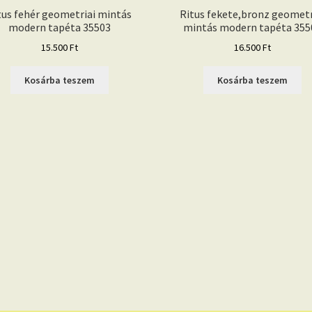
tus fehér geometriai mintás
Ritus fekete,bronz geometr
modern tapéta 35503
mintás modern tapéta 355
15.500
Ft
16.500
Ft
Kosárba teszem
Kosárba teszem