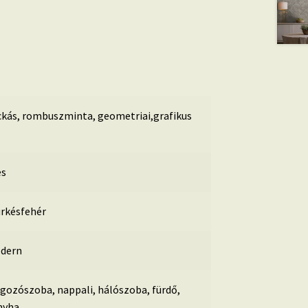
kás, rombuszminta, geometriai,grafikus
es
ürkésfehér
dern
gozószoba, nappali, hálószoba, fürdő,
nyha