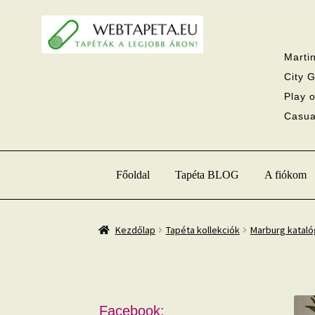
Ugrás
Kilépés
a
a
navigációhoz
tartalomba
Martin
City G
Play o
Casual
Főoldal
Tapéta BLOG
A fiókom
Kezdőlap
Tapéta kollekciók
Marburg katal
Facebook: