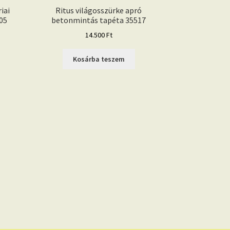
iai
Ritus világosszürke apró
05
betonmintás tapéta 35517
14.500
Ft
Kosárba teszem