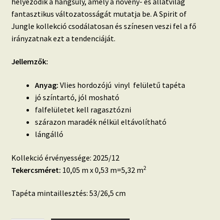
helyeződik a hangsúly, amely a növény- és állatvilág
fantasztikus változatosságát mutatja be.
A Spirit of
Jungle kollekció csodálatosan és színesen veszi fel a fő
irányzatnak ezt a tendenciáját.
Jellemzők:
Anyag:
Vlies hordozójú vinyl felületű tapéta
jó színtartó, jól mosható
falfelületet kell ragasztózni
szárazon maradék nélkül eltávolítható
lángálló
Kollekció érvényessége: 2025/12
2
Tekercsméret:
10,05 m x 0,53 m=5,32 m
Tapéta mintaillesztés: 53/26,5 cm