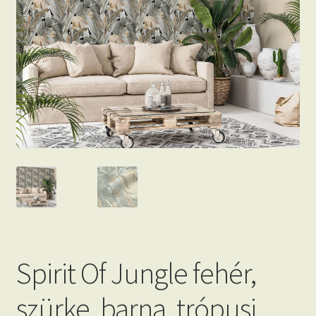
Beton hatású tapéták
Kapcsolat
Spirit Of Jungle fehér,
szürke, barna, trópusi