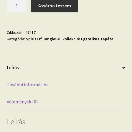
Spirit
Kosárba teszem
Of
Jungle
fehér,
szürke,
Cikkszám:
47417
Kategória:
Spirit Of Jungle!-Új kollekció! Egzotikus Tapéta
barna,
trópusi
levél
mintás
Leírás
design
tapéta
47417
További információk
Tapéta
trend
Vélemények (0)
2023
mennyiség
Leírás