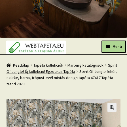
Ugrás
Kilépés
a
a
Menü
navigációhoz
tartalomba
Főoldal
Kezdőlap
Tapéta kollekciók
Marburg katalógusok
Spirit
Of Jungle!-Új kollekció! Egzotikus Tapéta
Spirit Of Jungle fehér,
Népszerű tapéták
szürke, barna, trópusi levél mintás design tapéta 47417 Tapéta
trend 2023
Fresh Up-2026 TOP TREND
Tapéta BLOG
Mi az a fotótapéta?
Tapétázási tanácsok