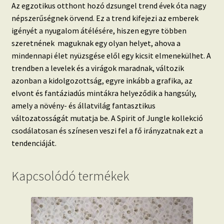
Az egzotikus otthont hozó dzsungel trend évek óta nagy
népszerűségnek örvend.
Ez a trend kifejezi az emberek
igényét a nyugalom átélésére, hiszen egyre többen
szeretnének maguknak egy olyan helyet, ahova a
mindennapi élet nyüzsgése elől egy kicsit elmenekülhet. A
trendben a
levelek és a virágok maradnak, változik
azonban a kidolgozottság, egyre inkább a grafika, az
elvont és fantáziadús mintákra helyeződik a hangsúly,
amely a növény- és állatvilág fantasztikus
változatosságát mutatja be.
A Spirit of Jungle kollekció
csodálatosan és színesen veszi fel a fő irányzatnak ezt a
tendenciáját.
Kapcsolódó termékek