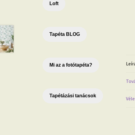
Loft
Tapéta BLOG
Leír
Mi az a fotótapéta?
Tová
Tapétázási tanácsok
Véle