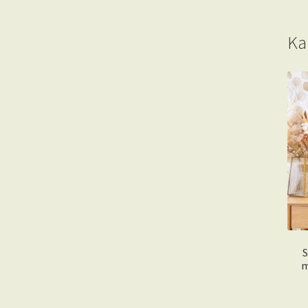
Ka
S
m