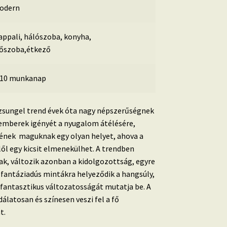
odern
ppali, hálószoba, konyha,
lőszoba,étkező
-10 munkanap
zsungel trend évek óta nagy népszerűségnek
z emberek igényét a nyugalom átélésére,
ének maguknak egy olyan helyet, ahova a
ől egy kicsit elmenekülhet. A trendben
ak, változik azonban a kidolgozottság, egyre
s fantáziadús mintákra helyeződik a hangsúly,
g fantasztikus változatosságát mutatja be.
A
dálatosan és színesen veszi fel a fő
t.