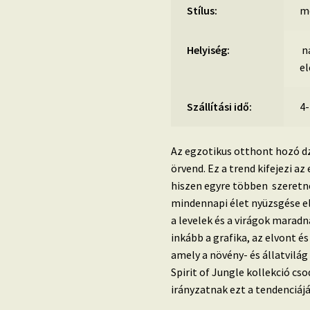
Stílus:
m
Helyiség:
na
e
Szállítási idő:
4
Az egzotikus otthont hozó d
örvend.
Ez a trend kifejezi a
hiszen egyre többen szeretn
mindennapi élet nyüzsgése el
a
levelek és a virágok maradn
inkább a grafika, az elvont é
amely a növény- és állatvilá
Spirit of Jungle kollekció cso
irányzatnak ezt a tendenciájá