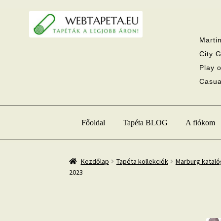
Ugrás
Kilépés
a
a
navigációhoz
tartalomba
Martin
City G
Play o
Casual
Főoldal
Tapéta BLOG
A fiókom
Kezdőlap
Tapéta kollekciók
Marburg katal
2023