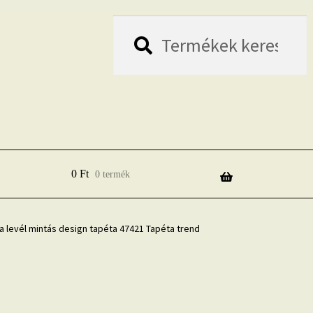
Keresés
Keresés
a
következőre:
0
Ft
0 termék
ila levél mintás design tapéta 47421 Tapéta trend