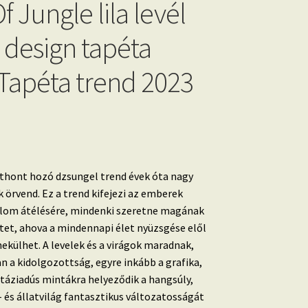
Of Jungle lila levél
 design tapéta
Tapéta trend 2023
thont hozó dzsungel trend évek óta nagy
 örvend.
Ez a trend kifejezi az emberek
alom átélésére, mindenki szeretne magának
etet, ahova a mindennapi élet nyüzsgése elől
nekülhet. A
levelek és a virágok maradnak,
n a kidolgozottság, egyre inkább a grafika,
ntáziadús mintákra helyeződik a hangsúly,
 és állatvilág fantasztikus változatosságát