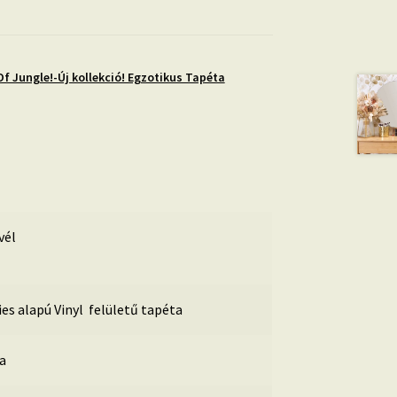
Of Jungle!-Új kollekció! Egzotikus Tapéta
vél
ies alapú Vinyl felületű tapéta
la