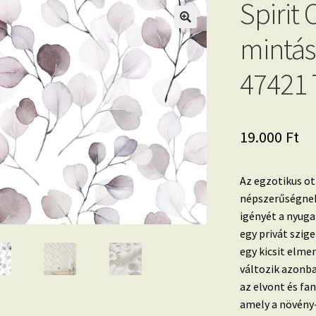
Spirit 
mintás
47421 
19.000
Ft
Az egzotikus ot
népszerűségnek
igényét a nyug
egy privát szig
egy kicsit elme
változik azonba
az elvont és fa
amely a növény-