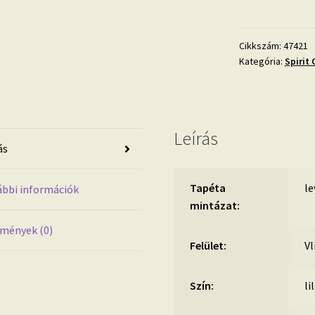
Jungle
lila
levél
Cikkszám:
47421
Kategória:
Spirit 
mintás
design
tapéta
47421
Tapéta
Leírás
ás
trend
2023
mennyiség
Tapéta
le
bbi információk
mintázat:
mények (0)
Felület:
Vl
Szín:
li