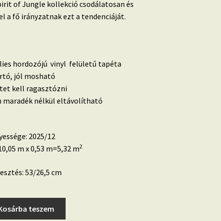
pirit of Jungle kollekció csodálatosan és
el a fő irányzatnak ezt a tendenciáját.
lies hordozójú vinyl felületű tapéta
artó, jól mosható
etet kell ragasztózni
 maradék nélkül eltávolítható
yessége: 2025/12
2
0,05 m x 0,53 m=5,32 m
esztés: 53/26,5 cm
Kosárba teszem