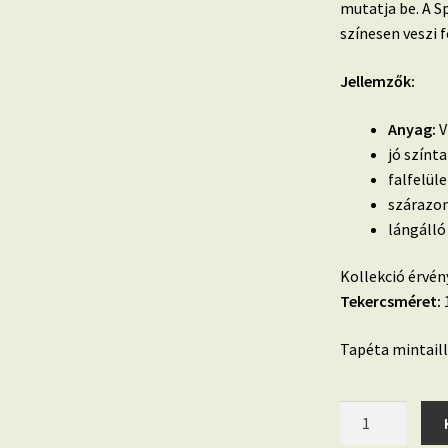
mutatja be.
A S
színesen veszi f
Jellemzők:
Anyag:
V
jó színt
falfelül
szárazon
lángálló
Kollekció érvén
Tekercsméret:
1
Tapéta mintaill
Spirit
Of