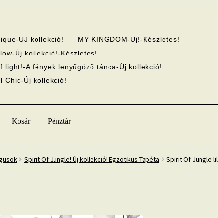
ique-ÚJ kollekció!
MY KINGDOM-Új!-Készletes!
low-Új kollekció!-Készletes!
f light!-A fények lenyűgöző tánca-Új kollekció!
 Chic-Új kollekció!
Kosár
Pénztár
ógusok
Spirit Of Jungle!-Új kollekció! Egzotikus Tapéta
Spirit Of Jungle l