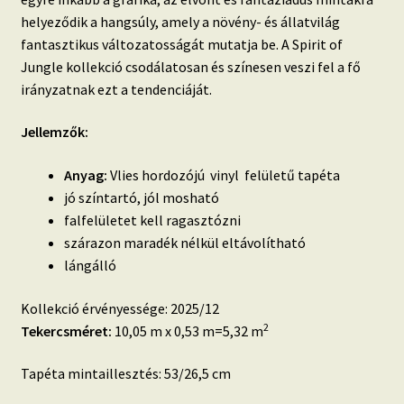
helyeződik a hangsúly, amely a növény- és állatvilág
fantasztikus változatosságát mutatja be.
A Spirit of
Jungle kollekció csodálatosan és színesen veszi fel a fő
irányzatnak ezt a tendenciáját.
Jellemzők:
Anyag:
Vlies hordozójú vinyl felületű tapéta
jó színtartó, jól mosható
falfelületet kell ragasztózni
szárazon maradék nélkül eltávolítható
lángálló
Kollekció érvényessége: 2025/12
2
Tekercsméret:
10,05 m x 0,53 m=5,32 m
Tapéta mintaillesztés: 53/26,5 cm