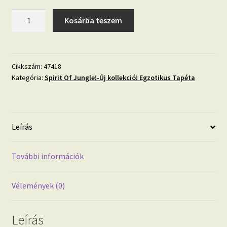
Spirit
Kosárba teszem
Of
Jungle
szürke,
barna
Cikkszám:
47418
Kategória:
Spirit Of Jungle!-Új kollekció! Egzotikus Tapéta
trópusi
levél
mintás
design
Leírás
tapéta
47418
Tapéta
További információk
trend
2023
Vélemények (0)
mennyiség
Leírás