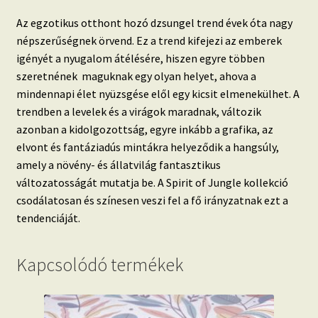
Az egzotikus otthont hozó dzsungel trend évek óta nagy
népszerűségnek örvend.
Ez a trend kifejezi az emberek
igényét a nyugalom átélésére, hiszen egyre többen
szeretnének maguknak egy olyan helyet, ahova a
mindennapi élet nyüzsgése elől egy kicsit elmenekülhet. A
trendben a
levelek és a virágok maradnak, változik
azonban a kidolgozottság, egyre inkább a grafika, az
elvont és fantáziadús mintákra helyeződik a hangsúly,
amely a növény- és állatvilág fantasztikus
változatosságát mutatja be.
A Spirit of Jungle kollekció
csodálatosan és színesen veszi fel a fő irányzatnak ezt a
tendenciáját.
Kapcsolódó termékek