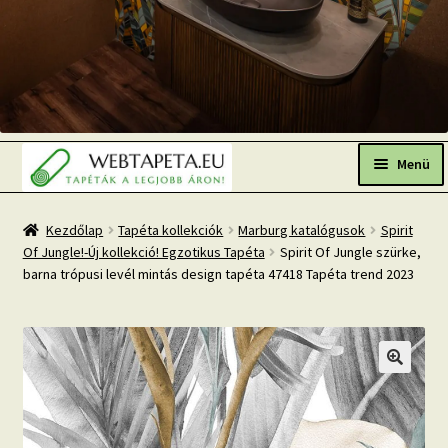
Ugrás
Kilépés
a
a
Menü
navigációhoz
tartalomba
Főoldal
Kezdőlap
Tapéta kollekciók
Marburg katalógusok
Spirit
Of Jungle!-Új kollekció! Egzotikus Tapéta
Spirit Of Jungle szürke,
Népszerű tapéták
barna trópusi levél mintás design tapéta 47418 Tapéta trend 2023
Fresh Up-2026 TOP TREND
Tapéta BLOG
Mi az a fotótapéta?
Tapétázási tanácsok