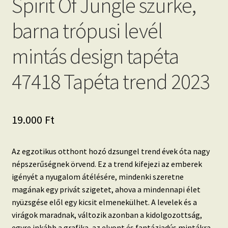
Spirit Of Jungle szürke,
barna trópusi levél
mintás design tapéta
47418 Tapéta trend 2023
19.000
Ft
Az egzotikus otthont hozó dzsungel trend évek óta nagy
népszerűségnek örvend.
Ez a trend kifejezi az emberek
igényét a nyugalom átélésére, mindenki szeretne
magának egy privát szigetet, ahova a mindennapi élet
nyüzsgése elől egy kicsit elmenekülhet. A
levelek és a
virágok maradnak, változik azonban a kidolgozottság,
egyre inkább a grafika, az elvont és fantáziadús mintákra