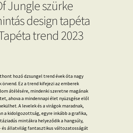
Of Jungle szürke
mintás design tapéta
Tapéta trend 2023
thont hozó dzsungel trend évek óta nagy
 örvend.
Ez a trend kifejezi az emberek
alom átélésére, mindenki szeretne magának
etet, ahova a mindennapi élet nyüzsgése elől
nekülhet. A
levelek és a virágok maradnak,
n a kidolgozottság, egyre inkább a grafika,
ntáziadús mintákra helyeződik a hangsúly,
 és állatvilág fantasztikus változatosságát