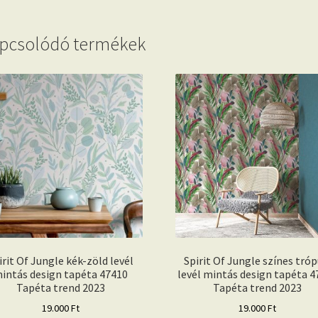
pcsolódó termékek
irit Of Jungle kék-zöld levél
Spirit Of Jungle színes tróp
intás design tapéta 47410
levél mintás design tapéta 4
Tapéta trend 2023
Tapéta trend 2023
19.000
Ft
19.000
Ft