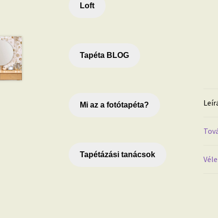
Loft
Tapéta BLOG
Leír
Mi az a fotótapéta?
Tová
Tapétázási tanácsok
Véle