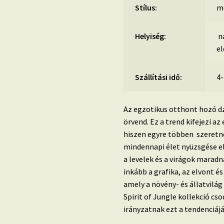
Stílus:
m
Helyiség:
na
e
Szállítási idő:
4
Az egzotikus otthont hozó d
örvend.
Ez a trend kifejezi a
hiszen egyre többen szeretn
mindennapi élet nyüzsgése el
a
levelek és a virágok maradn
inkább a grafika, az elvont é
amely a növény- és állatvilá
Spirit of Jungle kollekció cso
irányzatnak ezt a tendenciájá