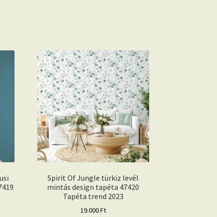
usi
Spirit Of Jungle türkiz levél
7419
mintás design tapéta 47420
Tapéta trend 2023
19.000
Ft