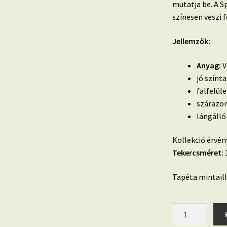
mutatja be.
A S
színesen veszi f
Jellemzők:
Anyag:
V
jó színt
falfelül
szárazon
lángálló
Kollekció érvén
Tekercsméret:
1
Tapéta mintaill
Spirit
Of