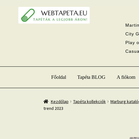
Ugrás
Kilépés
a
a
navigációhoz
tartalomba
Martin
City G
Play o
Casual
Főoldal
Tapéta BLOG
A fiókom
Kezdőlap
Tapéta kollekciók
Marburg katal
trend 2023