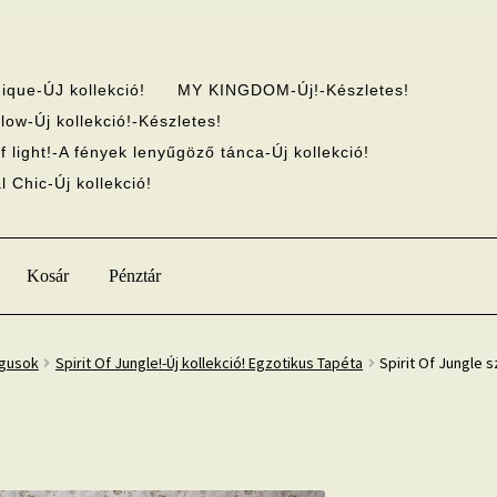
ique-ÚJ kollekció!
MY KINGDOM-Új!-Készletes!
low-Új kollekció!-Készletes!
f light!-A fények lenyűgöző tánca-Új kollekció!
 Chic-Új kollekció!
Kosár
Pénztár
ógusok
Spirit Of Jungle!-Új kollekció! Egzotikus Tapéta
Spirit Of Jungle 