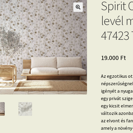
Spirit 
levél 
47423 
19.000
Ft
Az egzotikus ot
népszerűségnek
igényét a nyug
egy privát szig
egy kicsit elme
változik azonba
az elvont és fa
amely a növény-