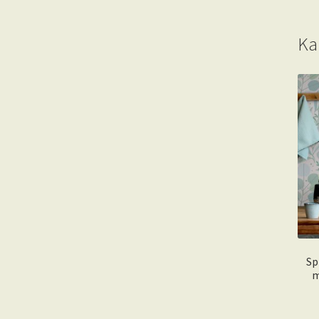
Ka
Sp
m