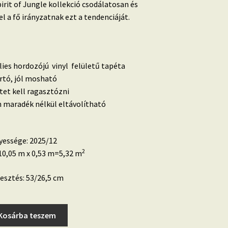
pirit of Jungle kollekció csodálatosan és
el a fő irányzatnak ezt a tendenciáját.
lies hordozójú vinyl felületű tapéta
artó, jól mosható
etet kell ragasztózni
 maradék nélkül eltávolítható
yessége: 2025/12
2
0,05 m x 0,53 m=5,32 m
esztés: 53/26,5 cm
Kosárba teszem