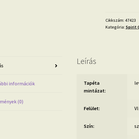
Jungle
szürke
levél
Cikkszám:
47423
Kategória:
Spirit 
mintás
design
tapéta
47423
Tapéta
Leírás
ás
trend
2023
mennyiség
Tapéta
le
bbi információk
mintázat:
mények (0)
Felület:
Vl
Szín:
sz