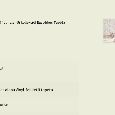
Of Jungle!-Új kollekció! Egzotikus Tapéta
vél
ies alapú Vinyl felületű tapéta
ürke