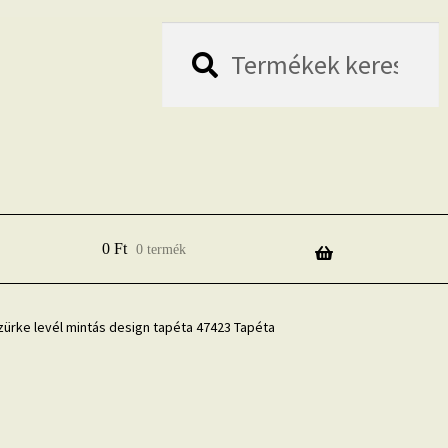
Keresés
Keresés
a
következőre:
0
Ft
0 termék
szürke levél mintás design tapéta 47423 Tapéta