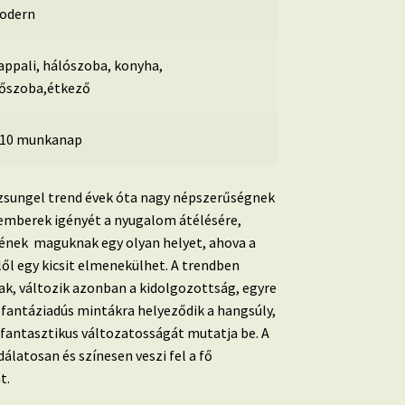
odern
ppali, hálószoba, konyha,
lőszoba,étkező
-10 munkanap
zsungel trend évek óta nagy népszerűségnek
z emberek igényét a nyugalom átélésére,
ének maguknak egy olyan helyet, ahova a
ől egy kicsit elmenekülhet. A trendben
ak, változik azonban a kidolgozottság, egyre
s fantáziadús mintákra helyeződik a hangsúly,
g fantasztikus változatosságát mutatja be.
A
dálatosan és színesen veszi fel a fő
t.