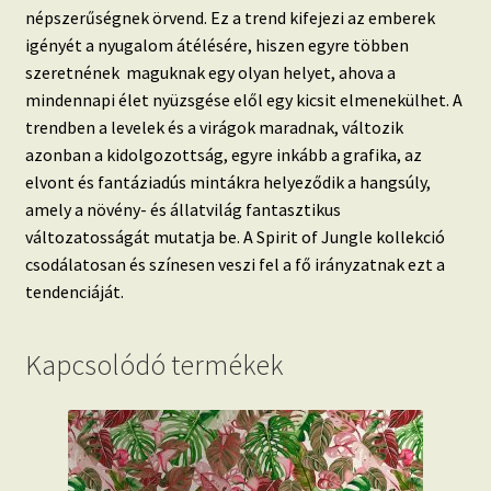
népszerűségnek örvend.
Ez a trend kifejezi az emberek
igényét a nyugalom átélésére, hiszen egyre többen
szeretnének maguknak egy olyan helyet, ahova a
mindennapi élet nyüzsgése elől egy kicsit elmenekülhet. A
trendben a
levelek és a virágok maradnak, változik
azonban a kidolgozottság, egyre inkább a grafika, az
elvont és fantáziadús mintákra helyeződik a hangsúly,
amely a növény- és állatvilág fantasztikus
változatosságát mutatja be.
A Spirit of Jungle kollekció
csodálatosan és színesen veszi fel a fő irányzatnak ezt a
tendenciáját.
Kapcsolódó termékek