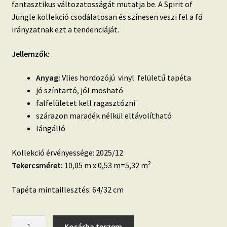
fantasztikus változatosságát mutatja be.
A Spirit of
Jungle kollekció csodálatosan és színesen veszi fel a fő
irányzatnak ezt a tendenciáját.
Jellemzők:
Anyag:
Vlies hordozójú vinyl felületű tapéta
jó színtartó, jól mosható
falfelületet kell ragasztózni
szárazon maradék nélkül eltávolítható
lángálló
Kollekció érvényessége: 2025/12
2
Tekercsméret:
10,05 m x 0,53 m=5,32 m
Tapéta mintaillesztés: 64/32 cm
Spirit
Kosárba teszem