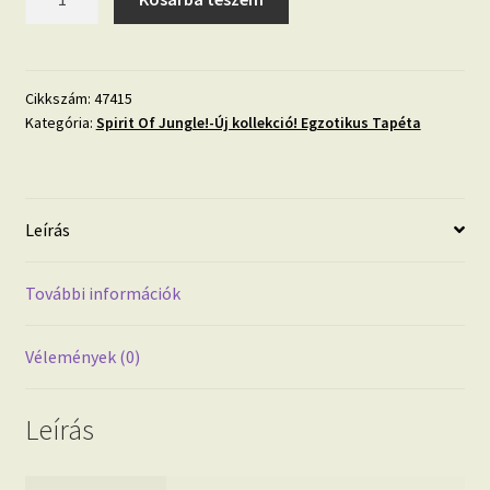
Of
Jungle
trópusi
levél
Cikkszám:
47415
Kategória:
Spirit Of Jungle!-Új kollekció! Egzotikus Tapéta
mintás
design
tapéta
47415
Leírás
Tapéta
trend
2023!
További információk
mennyiség
Vélemények (0)
Leírás