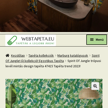
Ugrás
Kilépés
a
a
Menü
navigációhoz
tartalomba
Főoldal
Kezdőlap
Tapéta kollekciók
Marburg katalógusok
Spirit
Of Jungle!-Új kollekció! Egzotikus Tapéta
Spirit Of Jungle trópusi
Népszerű tapéták
levél mintás design tapéta 47415 Tapéta trend 2023!
Fresh Up-2026 TOP TREND
Tapéta BLOG
Mi az a fotótapéta?
Tapétázási tanácsok