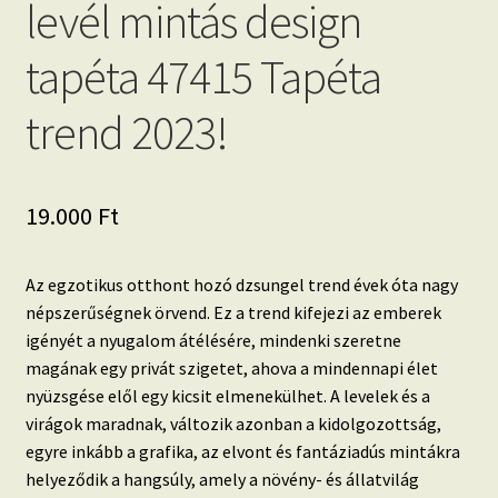
levél mintás design
tapéta 47415 Tapéta
trend 2023!
19.000
Ft
Az egzotikus otthont hozó dzsungel trend évek óta nagy
népszerűségnek örvend.
Ez a trend kifejezi az emberek
igényét a nyugalom átélésére, mindenki szeretne
magának egy privát szigetet, ahova a mindennapi élet
nyüzsgése elől egy kicsit elmenekülhet. A
levelek és a
virágok maradnak, változik azonban a kidolgozottság,
egyre inkább a grafika, az elvont és fantáziadús mintákra
helyeződik a hangsúly, amely a növény- és állatvilág