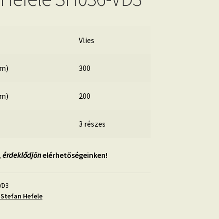
Vlies
cm)
300
cm)
200
3 részes
,
érdeklődjön
elérhetőségeinken!
VD3
Stefan Hefele