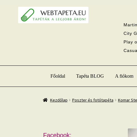
Ugrás
Kilépés
a
a
navigációhoz
tartalomba
Martin
City G
Play o
Casual
Főoldal
Tapéta BLOG
A fiókom
Kezdőlap
Poszter és fotótapéta
Komar Ste
Facebook: