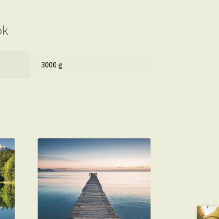
ók
3000 g