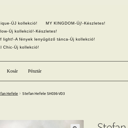
ique-ÚJ kollekció!
MY KINGDOM-Új!-Készletes!
low-Új kollekció!-Készletes!
f light!-A fények lenyűgöző tánca-Új kollekció!
 Chic-Új kollekció!
Kosár
Pénztár
fan Hefele
Stefan Hefele SH036-VD3
Stefan