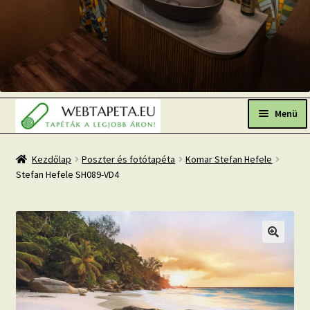
Ugrás
Kilépés
a
a
Menü
navigációhoz
tartalomba
Főoldal
Kezdőlap
Poszter és fotótapéta
Komar Stefan Hefele
Stefan Hefele SH089-VD4
Népszerű tapéták
Fresh Up-2026 TOP TREND
Tapéta BLOG
Mi az a fotótapéta?
Tapétázási tanácsok