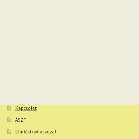
Kapcsolat
ÁSZF
Elállási nyilatkozat