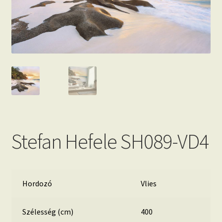
Beton hatású tapéták
Kapcsolat
Stefan Hefele SH089-VD4
Hordozó
Vlies
Szélesség (cm)
400