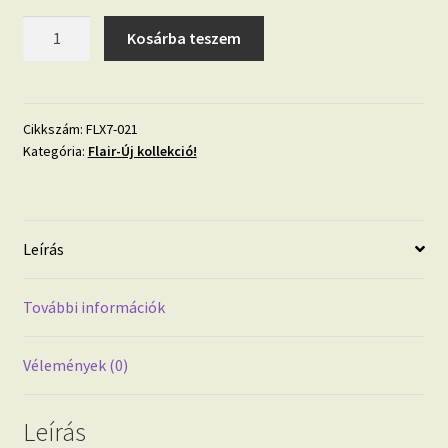
Színátmenetes
Kosárba teszem
fotótapéta
mennyiség
Cikkszám:
FLX7-021
Kategória:
Flair-Új kollekció!
Leírás
További információk
Vélemények (0)
Leírás