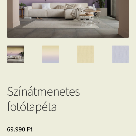
Beton hatású tapéták
Kapcsolat
Színátmenetes
fotótapéta
69.990
Ft