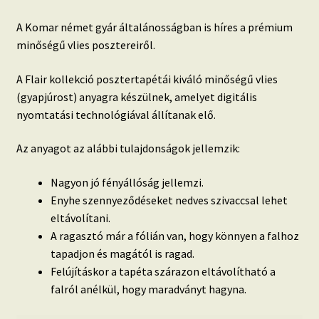
A Komar német gyár általánosságban is híres a prémium
minőségű vlies posztereiről.
A Flair kollekció posztertapétái kiváló minőségű vlies
(gyapjúrost) anyagra készülnek, amelyet digitális
nyomtatási technológiával állítanak elő.
Az anyagot az alábbi tulajdonságok jellemzik:
Nagyon jó fényállóság jellemzi.
Enyhe szennyeződéseket nedves szivaccsal lehet
eltávolítani.
A ragasztó már a fólián van, hogy könnyen a falhoz
tapadjon és magától is ragad.
Felújításkor a tapéta szárazon eltávolítható a
falról anélkül, hogy maradványt hagyna.