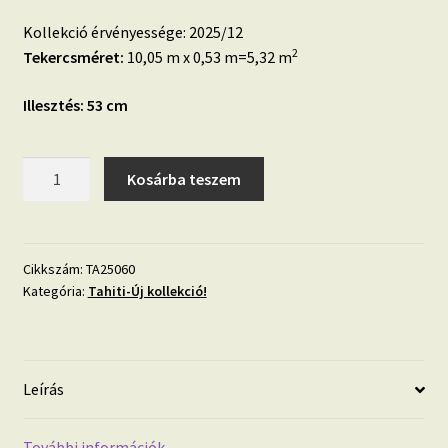
Kollekció érvényessége: 2025/12
2
Tekercsméret:
10,05 m x 0,53 m=5,32 m
Illesztés: 53 cm
Tahiti
Kosárba teszem
TA25060
Fehér/szürke
pálmalevél,trópusi
mintás
Cikkszám:
TA25060
Kategória:
Tahiti-Új kollekció!
design
tapéta
textilhatású
alapon
Leírás
mennyiség
További információk