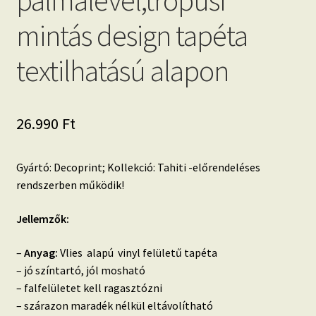
pálmalevél,trópusi
mintás design tapéta
textilhatású alapon
26.990
Ft
Gyártó: Decoprint; Kollekció: Tahiti -előrendeléses
rendszerben működik!
Jellemzők:
–
Anyag:
Vlies alapú vinyl felületű tapéta
– jó színtartó, jól mosható
– falfelületet kell ragasztózni
– szárazon maradék nélkül eltávolítható