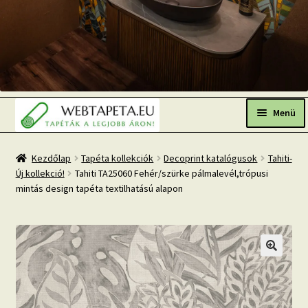
Ugrás
Kilépés
a
a
Menü
navigációhoz
tartalomba
Főoldal
Kezdőlap
Tapéta kollekciók
Decoprint katalógusok
Tahiti-
Új kollekció!
Tahiti TA25060 Fehér/szürke pálmalevél,trópusi
Népszerű tapéták
mintás design tapéta textilhatású alapon
Fresh Up-2026 TOP TREND
Tapéta BLOG
Mi az a fotótapéta?
Tapétázási tanácsok