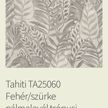
Beton hatású tapéták
Kapcsolat
Tahiti TA25060
Fehér/szürke