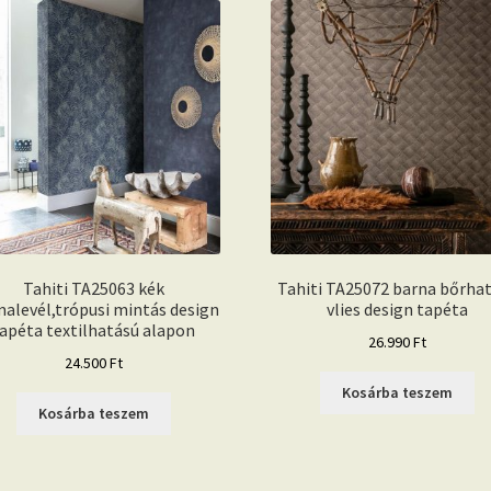
Tahiti TA25063 kék
Tahiti TA25072 barna bőrha
alevél,trópusi mintás design
vlies design tapéta
apéta textilhatású alapon
26.990
Ft
24.500
Ft
Kosárba teszem
Kosárba teszem