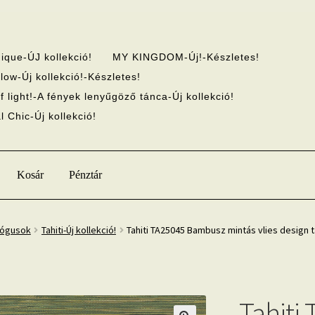
ique-ÚJ kollekció!
MY KINGDOM-Új!-Készletes!
low-Új kollekció!-Készletes!
f light!-A fények lenyűgöző tánca-Új kollekció!
 Chic-Új kollekció!
Kosár
Pénztár
lógusok
Tahiti-Új kollekció!
Tahiti TA25045 Bambusz mintás vlies design 
Tahiti