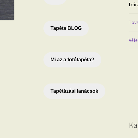
Leír
Tová
Tapéta BLOG
Véle
Mi az a fotótapéta?
Tapétázási tanácsok
Ka