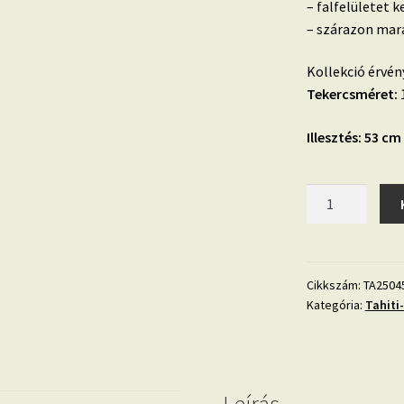
– falfelületet k
– szárazon mara
Kollekció érvén
Tekercsméret:
1
Illesztés: 53 cm
Tahiti
TA25045
Bambusz
mintás
vlies
Cikkszám:
TA2504
Kategória:
Tahiti-
design
tapéta
zöld
és
sárga