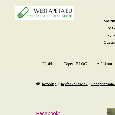
Ugrás
Kilépés
a
a
navigációhoz
tartalomba
Martin
City G
Play o
Casual
Főoldal
Tapéta BLOG
A fiókom
Kezdőlap
Tapéta kollekciók
Decoprint kata
Facebook: