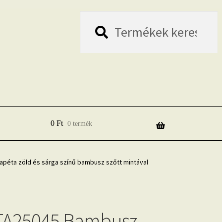
Keresés
Keresés
a
következőre:
0
Ft
0 termék
tapéta zöld és sárga színű bambusz szőtt mintával
 TA25045 Bambusz