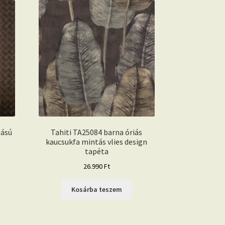
tású
Tahiti TA25084 barna óriás
kaucsukfa mintás vlies design
tapéta
26.990
Ft
Kosárba teszem