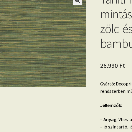
mintás
zöld és
bambus
26.990
Ft
Gyártó: Decopri
rendszerben mű
Jellemzők:
–
Anyag:
Vlies a
– jó színtartó,