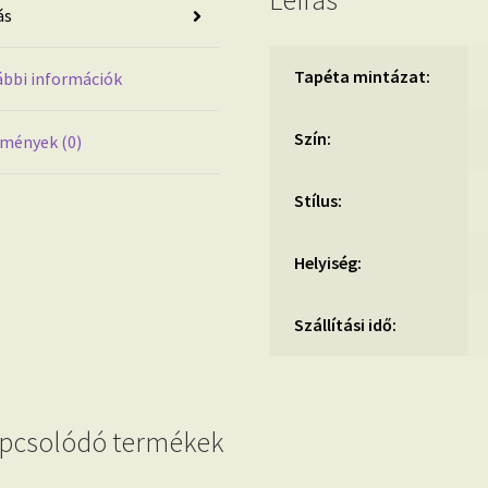
Leírás
ás
színű
bambusz
szőtt
Tapéta mintázat:
bbi információk
mintával
mennyiség
Szín:
mények (0)
Stílus:
Helyiség:
Szállítási idő:
pcsolódó termékek