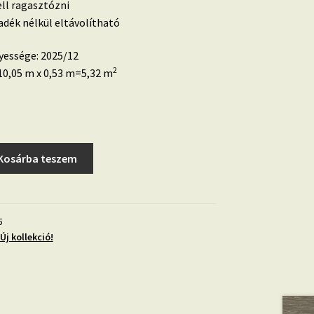
ell ragasztózni
dék nélkül eltávolítható
yessége: 2025/12
2
0,05 m x 0,53 m=5,32 m
Kosárba teszem
5
Új kollekció!