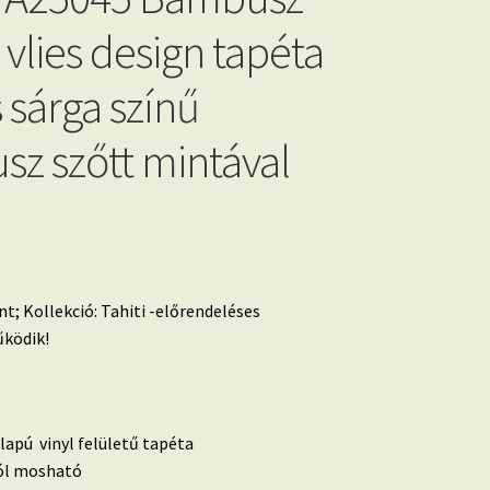
 vlies design tapéta
 sárga színű
z szőtt mintával
nt; Kollekció: Tahiti -előrendeléses
ködik!
lapú vinyl felületű tapéta
 jól mosható