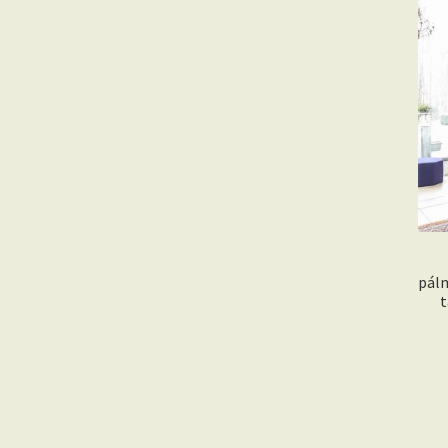
pálm
t