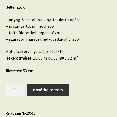
Jellemzők:
–
Anyag:
Vlies alapú vinyl felületű tapéta
– jó színtartó, jól mosható
– falfelületet kell ragasztózni
– szárazon maradék nélkül eltávolítható
Kollekció érvényessége: 2025/12
2
Tekercsméret:
10,05 m x 0,53 m=5,32 m
Illesztés: 53 cm
Tahiti
Kosárba teszem
TA25061
bézs
pálmalevél,trópusi
mintás
Cikkszám:
TA25061