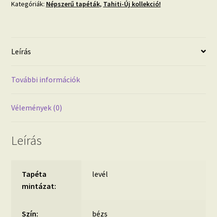
Kategóriák:
Népszerű tapéták
,
Tahiti-Új kollekció!
design
tapéta
textilhatású
alapon
Leírás
mennyiség
További információk
Vélemények (0)
Leírás
Tapéta
levél
mintázat:
Szín:
bézs