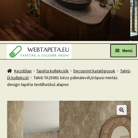
Ugrás
Kilépés
a
a
Menü
navigációhoz
tartalomba
Főoldal
Kezdőlap
Tapéta kollekciók
Decoprint katalógusok
Tahiti-
Új kollekció!
Tahiti TA25061 bézs pálmalevél,trópusi mintás
Népszerű tapéták
design tapéta textilhatású alapon
Fresh Up-2026 TOP TREND
Tapéta BLOG
Mi az a fotótapéta?
Tapétázási tanácsok