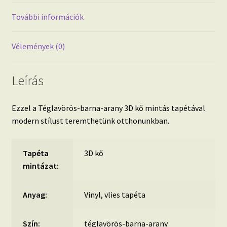
4.
mennyiség
További információk
Vélemények (0)
Leírás
Ezzel a Téglavörös-barna-arany 3D kő mintás tapétával
modern stílust teremthetünk otthonunkban.
Tapéta
3D kő
mintázat:
Anyag:
Vinyl, vlies tapéta
Szín:
téglavörös-barna-arany