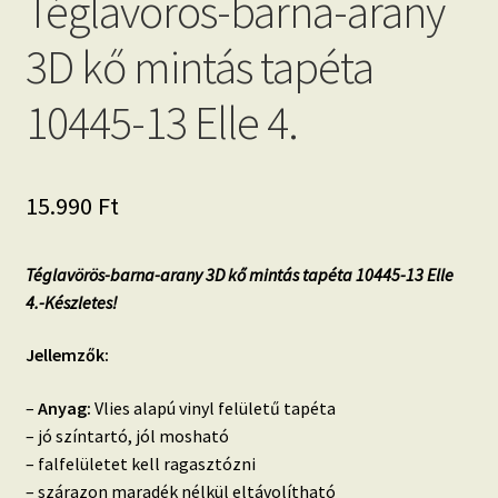
Téglavörös-barna-arany
3D kő mintás tapéta
10445-13 Elle 4.
15.990
Ft
Téglavörös-barna-arany 3D kő mintás tapéta 10445-13 Elle
4.-Készletes!
Jellemzők:
–
Anyag:
Vlies alapú vinyl felületű tapéta
– jó színtartó, jól mosható
– falfelületet kell ragasztózni
– szárazon maradék nélkül eltávolítható