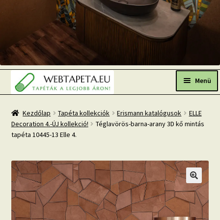
Ugrás
Kilépés
a
a
Menü
navigációhoz
tartalomba
Főoldal
Kezdőlap
Tapéta kollekciók
Erismann katalógusok
ELLE
Decoration 4.-ÚJ kollekció!
Téglavörös-barna-arany 3D kő mintás
Népszerű tapéták
tapéta 10445-13 Elle 4.
Fresh Up-2026 TOP TREND
Tapéta BLOG
Mi az a fotótapéta?
Tapétázási tanácsok