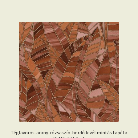
Téglavörös-arany-rózsaszín-bordó levél mintás tapéta