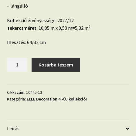
– lángálló
Kollekció érvényessége: 2027/12
2
Tekercsméret:
10,05 m x 0,53 m=5,32 m
Illesztés: 64/32 cm
Téglavörös-
Kosárba teszem
barna-
arany
3D
kő
Cikkszám:
10445-13
Kategória:
ELLE Decoration 4.-ÚJ kollekció!
mintás
tapéta
10445-
13
Leírás
Elle