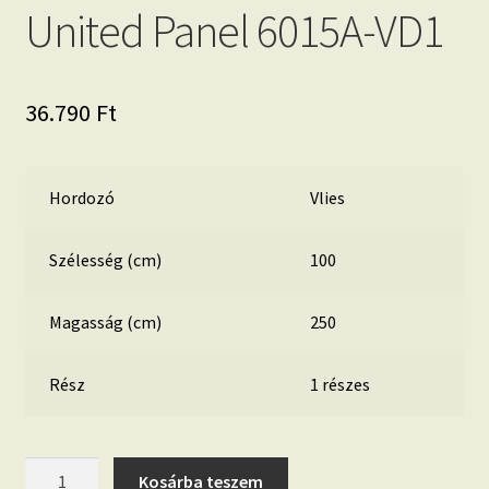
United Panel 6015A-VD1
36.790
Ft
Hordozó
Vlies
Szélesség (cm)
100
Magasság (cm)
250
Rész
1 részes
United
Kosárba teszem