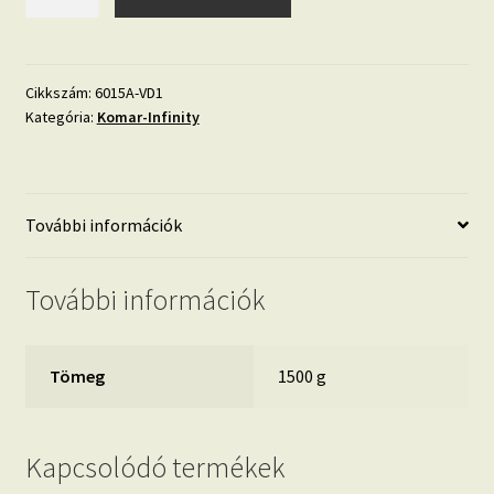
Panel
6015A-
VD1
mennyiség
Cikkszám:
6015A-VD1
Kategória:
Komar-Infinity
További információk
További információk
Tömeg
1500 g
Kapcsolódó termékek