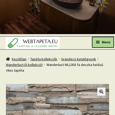
Ugrás
Kilépés
a
a
Menü
navigációhoz
tartalomba
Főoldal
Kezdőlap
Tapéta kollekciók
Grandeco katalógusok
Wanderlust-Új kollekció!
Wanderlust WL1003 fa deszka hatású
Népszerű tapéták
vlies tapéta
Fresh Up-2026 TOP TREND
Tapéta BLOG
Mi az a fotótapéta?
Tapétázási tanácsok