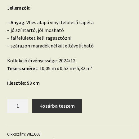
Jellemzők:
–
Anyag:
Vlies alapú vinyl felületű tapéta
– jó színtartó, jól mosható
– falfelületet kell ragasztózni
– szárazon maradék nélkül eltávolítható
Kollekció érvényessége: 2024/12
2
Tekercsméret:
10,05 m x 0,53 m=5,32 m
Illesztés: 53 cm
Wanderlust
Kosárba teszem
WL1003
fa
deszka
hatású
Cikkszám:
WL1003