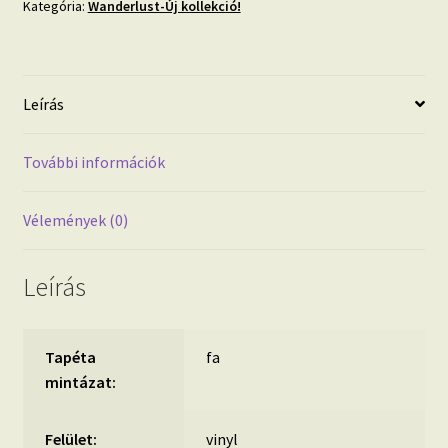
Kategória:
Wanderlust-Új kollekció!
vlies
tapéta
mennyiség
Leírás
További információk
Vélemények (0)
Leírás
Tapéta
fa
mintázat:
Felület:
vinyl