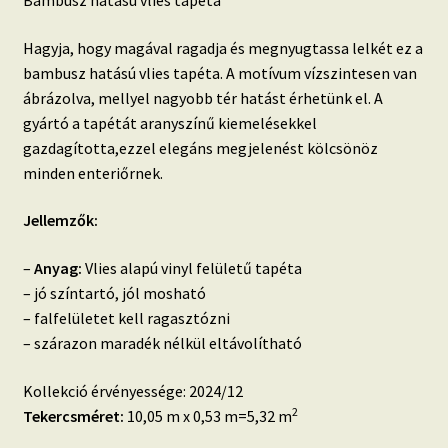
Bambusz hatású vlies tapéta
Hagyja, hogy magával ragadja és megnyugtassa lelkét ez a
bambusz hatású vlies tapéta. A motívum vízszintesen van
ábrázolva, mellyel nagyobb tér hatást érhetünk el. A
gyártó a tapétát aranyszínű kiemelésekkel
gazdagította,ezzel elegáns megjelenést kölcsönöz
minden enteriőrnek.
Jellemzők:
–
Anyag:
Vlies alapú vinyl felületű tapéta
– jó színtartó, jól mosható
– falfelületet kell ragasztózni
– szárazon maradék nélkül eltávolítható
Kollekció érvényessége: 2024/12
2
Tekercsméret:
10,05 m x 0,53 m=5,32 m