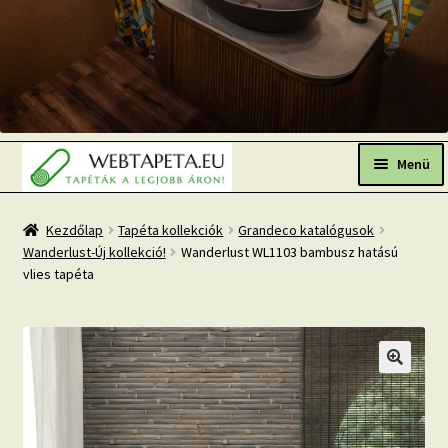
Ugrás
Kilépés
a
a
Menü
navigációhoz
tartalomba
Főoldal
Kezdőlap
Tapéta kollekciók
Grandeco katalógusok
Wanderlust-Új kollekció!
Wanderlust WL1103 bambusz hatású
Népszerű tapéták
vlies tapéta
Fresh Up-2026 TOP TREND
Tapéta BLOG
Mi az a fotótapéta?
Tapétázási tanácsok