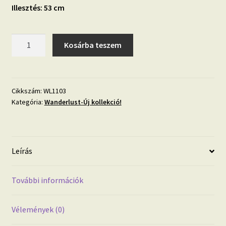
Illesztés: 53 cm
Wanderlust
Kosárba teszem
WL1103
bambusz
hatású
vlies
Cikkszám:
WL1103
Kategória:
Wanderlust-Új kollekció!
tapéta
mennyiség
Leírás
További információk
Vélemények (0)