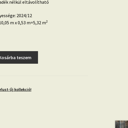
dék nélkül eltávolítható
yessége: 2024/12
2
0,05 m x 0,53 m=5,32 m
Kosárba teszem
lust-Új kollekció!