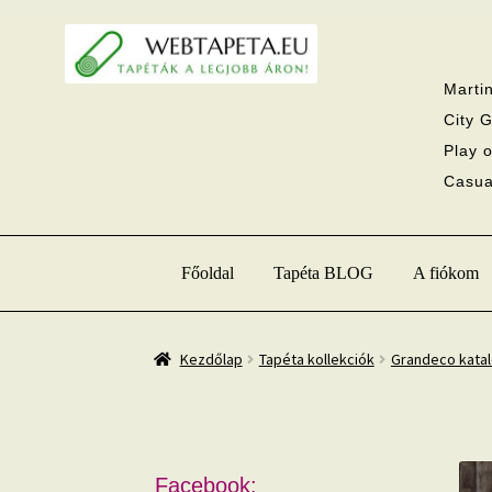
Ugrás
Kilépés
a
a
navigációhoz
tartalomba
Martin
City G
Play o
Casual
Főoldal
Tapéta BLOG
A fiókom
Kezdőlap
Tapéta kollekciók
Grandeco kata
Facebook: