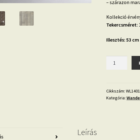
– szárazon mara
Kollekció érvén
Tekercsméret:
1
Illesztés: 53 cm
Wanderlust
WL1401
fa
mintás,
viharvert
Cikkszám:
WL1401
Kategória:
Wander
deszka
hatású
vlies
tapéta
mennyiség
Leírás
ás