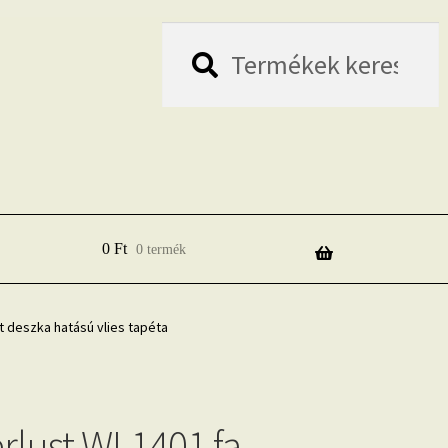
Keresés
Keresés
a
következőre:
0
Ft
0 termék
t deszka hatású vlies tapéta
lust WL1401 fa