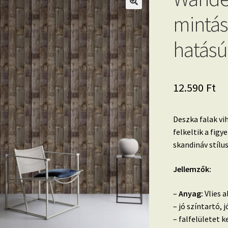
mintás
hatású 
12.590
Ft
Deszka falak vi
felkeltik a fig
skandináv stíl
Jellemzők:
–
Anyag:
Vlies a
– jó színtartó,
– falfelületet k