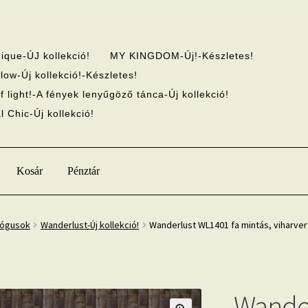
ique-ÚJ kollekció!
MY KINGDOM-Új!-Készletes!
low-Új kollekció!-Készletes!
f light!-A fények lenyűgöző tánca-Új kollekció!
 Chic-Új kollekció!
Kosár
Pénztár
lógusok
Wanderlust-Új kollekció!
Wanderlust WL1401 fa mintás, viharver
Wander