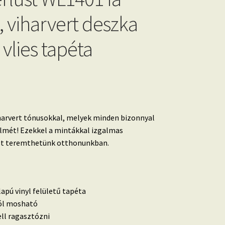
, viharvert deszka
vlies tapéta
harvert tónusokkal, melyek minden bizonnyal
yelmét! Ezekkel a mintákkal izgalmas
ust teremthetünk otthonunkban.
lapú vinyl felületű tapéta
 jól mosható
ell ragasztózni