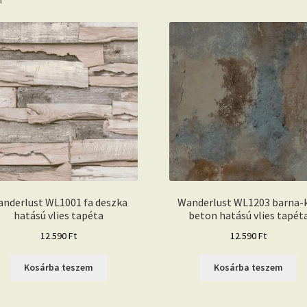
nderlust WL1001 fa deszka
Wanderlust WL1203 barna-
hatású vlies tapéta
beton hatású vlies tapét
12.590
Ft
12.590
Ft
Kosárba teszem
Kosárba teszem