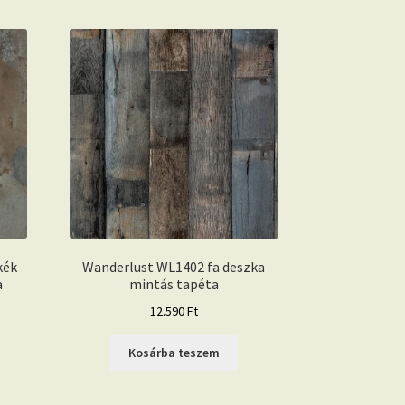
kék
Wanderlust WL1402 fa deszka
a
mintás tapéta
12.590
Ft
Kosárba teszem