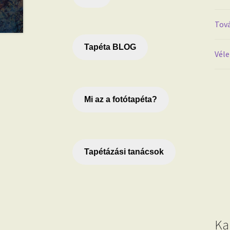
Tová
Tapéta BLOG
Véle
Mi az a fotótapéta?
Tapétázási tanácsok
Ka