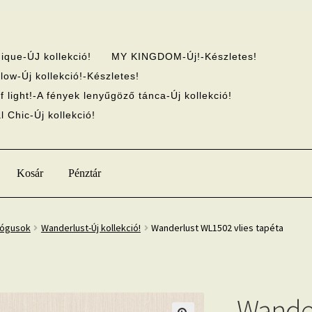
ique-ÚJ kollekció!
MY KINGDOM-Új!-Készletes!
low-Új kollekció!-Készletes!
f light!-A fények lenyűgöző tánca-Új kollekció!
 Chic-Új kollekció!
Kosár
Pénztár
lógusok
Wanderlust-Új kollekció!
Wanderlust WL1502 vlies tapéta
Wander