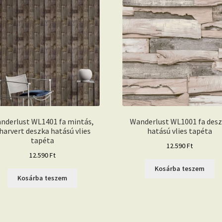
nderlust WL1401 fa mintás,
Wanderlust WL1001 fa des
iharvert deszka hatású vlies
hatású vlies tapéta
tapéta
12.590
Ft
12.590
Ft
Kosárba teszem
Kosárba teszem