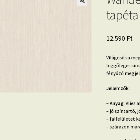
tapéta
12.590
Ft
Világosítsa meg
függőleges sim
fényűző megjel
Jellemzők:
–
Anyag:
Vlies a
– jó színtartó,
– falfelületet k
– szárazon mara