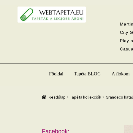
Ugrás
Kilépés
a
a
navigációhoz
tartalomba
Martin
City G
Play o
Casual
Főoldal
Tapéta BLOG
A fiókom
Kezdőlap
Tapéta kollekciók
Grandeco kata
Facebook: