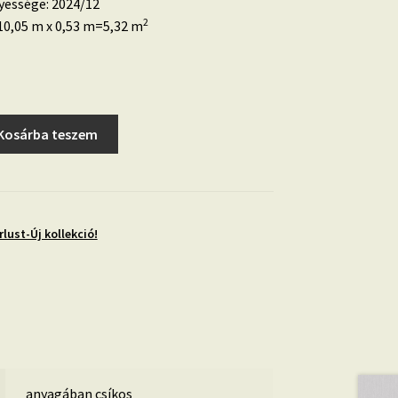
yessége: 2024/12
2
0,05 m x 0,53 m=5,32 m
Kosárba teszem
lust-Új kollekció!
anyagában csíkos