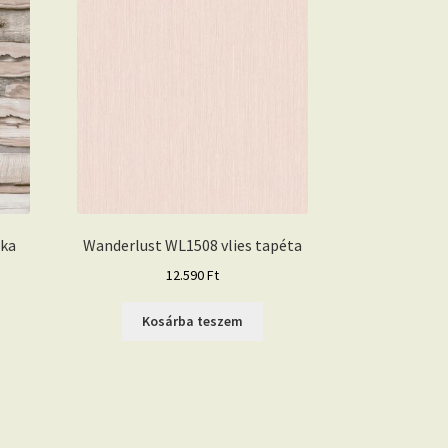
zka
Wanderlust WL1508 vlies tapéta
12.590
Ft
Kosárba teszem