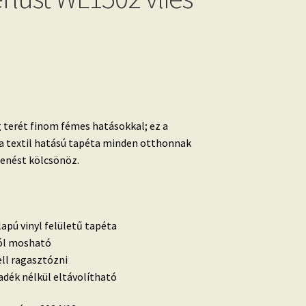
 terét finom fémes hatásokkal; ez a
a textil hatású tapéta minden otthonnak
enést kölcsönöz.
lapú vinyl felületű tapéta
 jól mosható
ell ragasztózni
dék nélkül eltávolítható