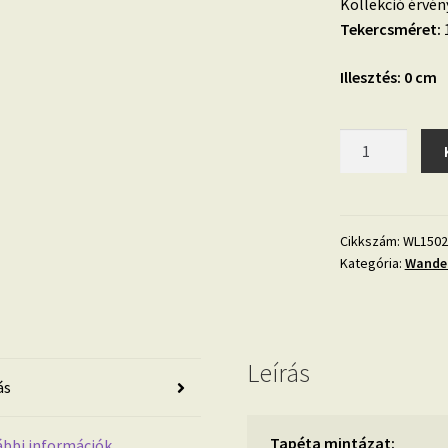
Kollekció érvén
Tekercsméret:
1
Illesztés: 0 cm
Wanderlust
WL1502
vlies
tapéta
mennyiség
Cikkszám:
WL1502
Kategória:
Wander
Leírás
ás
Tapéta mintázat:
bbi információk