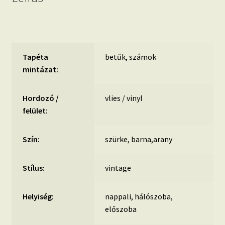
Tapéta
betűk, számok
mintázat:
Hordozó /
vlies / vinyl
felület:
Szín:
szürke, barna,arany
Stílus:
vintage
Helyiség:
nappali, hálószoba,
előszoba