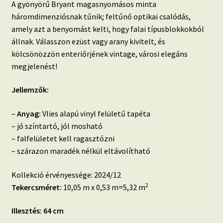
A gyönyörű Bryant magasnyomásos minta
háromdimenziósnak tűnik; feltűnő optikai csalódás,
amely azt a benyomást kelti, hogy falai típusblokkokból
állnak. Válasszon ezüst vagy arany kivitelt, és
kölcsönözzön enteriőrjének vintage, városi elegáns
megjelenést!
Jellemzők:
–
Anyag:
Vlies alapú vinyl felületű tapéta
– jó színtartó, jól mosható
– falfelületet kell ragasztózni
– szárazon maradék nélkül eltávolítható
Kollekció érvényessége: 2024/12
2
Tekercsméret:
10,05 m x 0,53 m=5,32 m
Illesztés: 64 cm