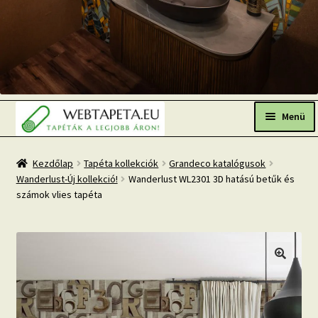
Ugrás
Kilépés
a
a
Menü
navigációhoz
tartalomba
Főoldal
Kezdőlap
Tapéta kollekciók
Grandeco katalógusok
Wanderlust-Új kollekció!
Wanderlust WL2301 3D hatású betűk és
Népszerű tapéták
számok vlies tapéta
Fresh Up-2026 TOP TREND
Tapéta BLOG
Mi az a fotótapéta?
Tapétázási tanácsok