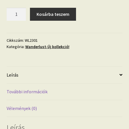
Wanderlust
Kosárba teszem
WL2301
3D
hatású
betűk
Cikkszám:
WL2301
Kategória:
Wanderlust-Új kollekció!
és
számok
vlies
tapéta
Leírás
mennyiség
További információk
Vélemények (0)
Leírás