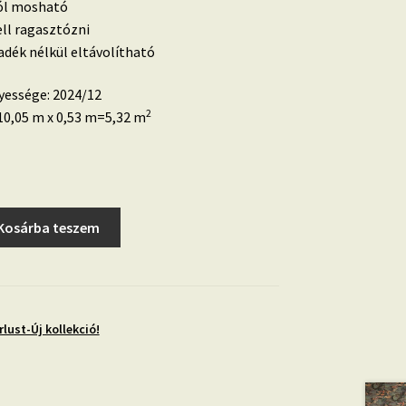
 jól mosható
ell ragasztózni
dék nélkül eltávolítható
yessége: 2024/12
2
0,05 m x 0,53 m=5,32 m
Kosárba teszem
lust-Új kollekció!