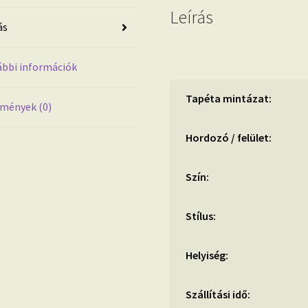
mennyiség
Leírás
ás
bbi információk
Tapéta mintázat:
mények (0)
Hordozó / felület:
Szín:
Stílus:
Helyiség:
Szállítási idő: