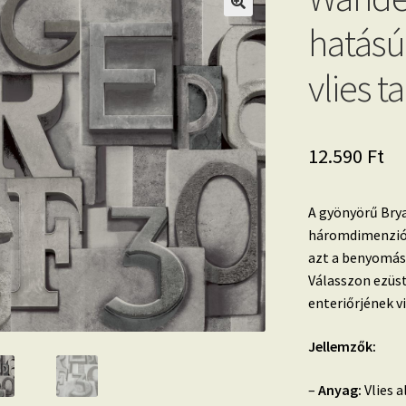
hatású
vlies t
12.590
Ft
A gyönyörű Br
háromdimenziós
azt a benyomást
Válasszon ezüst
enteriőrjének v
Jellemzők:
–
Anyag:
Vlies a