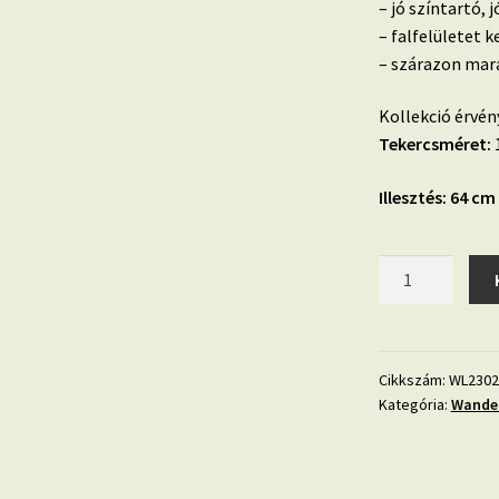
– jó színtartó,
– falfelületet k
– szárazon mara
Kollekció érvén
Tekercsméret:
1
Illesztés: 64 cm
Wanderlust
WL2302
3D
hatású
betűk
Cikkszám:
WL2302
Kategória:
Wander
és
számok
vlies
tapéta