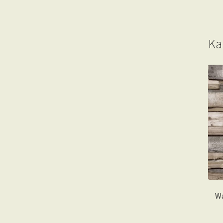
Ka
Wa