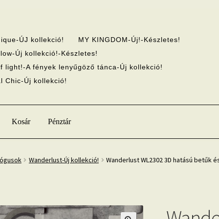
ique-ÚJ kollekció!
MY KINGDOM-Új!-Készletes!
low-Új kollekció!-Készletes!
f light!-A fények lenyűgöző tánca-Új kollekció!
 Chic-Új kollekció!
Kosár
Pénztár
lógusok
Wanderlust-Új kollekció!
Wanderlust WL2302 3D hatású betűk és
Wande