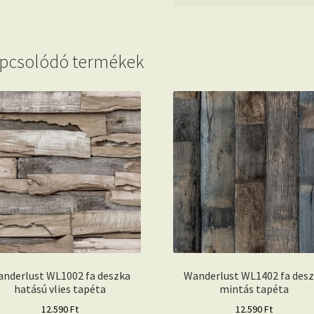
pcsolódó termékek
nderlust WL1002 fa deszka
Wanderlust WL1402 fa des
hatású vlies tapéta
mintás tapéta
12.590
Ft
12.590
Ft