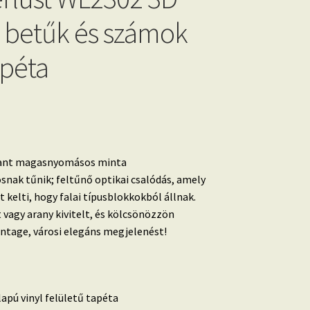
 betűk és számok
apéta
yant magasnyomásos minta
nak tűnik; feltűnő optikai csalódás, amely
 kelti, hogy falai típusblokkokból állnak.
 vagy arany kivitelt, és kölcsönözzön
intage, városi elegáns megjelenést!
lapú vinyl felületű tapéta