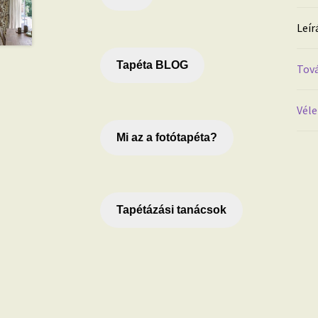
Leír
Tapéta BLOG
Tová
Véle
Mi az a fotótapéta?
Tapétázási tanácsok