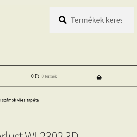
Keresés
Keresés
a
következőre:
0
Ft
0 termék
 számok vlies tapéta
rlust WL2302 3D