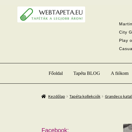
Ugrás
Kilépés
a
a
navigációhoz
tartalomba
Martin
City G
Play o
Casual
Főoldal
Tapéta BLOG
A fiókom
Kezdőlap
Tapéta kollekciók
Grandeco kata
Facebook: