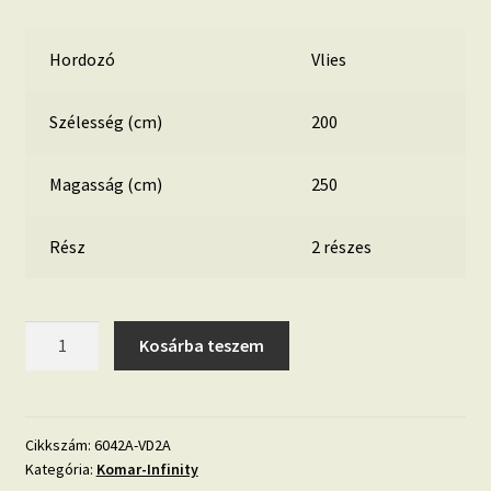
Hordozó
Vlies
Szélesség (cm)
200
Magasság (cm)
250
Rész
2 részes
Wild
Kosárba teszem
Flamingo
6042A-
VD2A
mennyiség
Cikkszám:
6042A-VD2A
Kategória:
Komar-Infinity