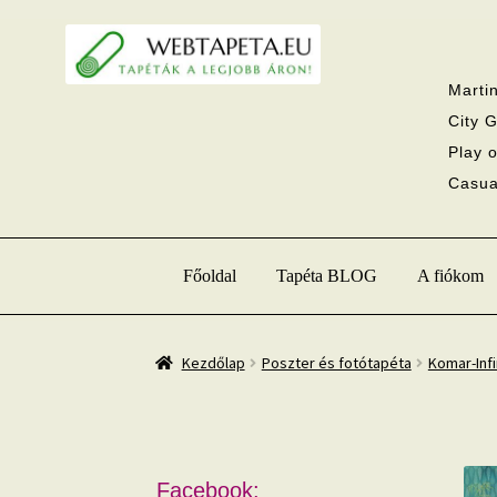
Ugrás
Kilépés
a
a
navigációhoz
tartalomba
Martin
City G
Play o
Casual
Főoldal
Tapéta BLOG
A fiókom
Kezdőlap
Poszter és fotótapéta
Komar-Infi
Facebook: