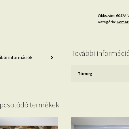
6042A-
VD4
mennyiség
Cikkszám:
6042A-
Kategória:
Komar-
További informáci
bbi információk
Tömeg
pcsolódó termékek