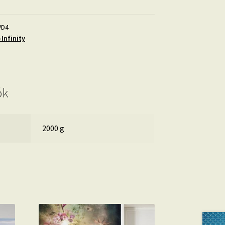
VD4
Infinity
ók
2000 g