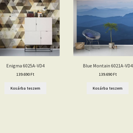
Enigma 6025A-VD4
Blue Montain 6021A-VD4
139.690
Ft
139.690
Ft
Kosárba teszem
Kosárba teszem