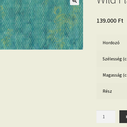
139.000
Ft
Hordozó
Szélesség (
Magasság (
Rész
Wild
Flamingo