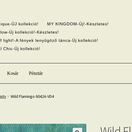
ique-ÚJ kollekció!
MY KINGDOM-Új!-Készletes!
low-Új kollekció!-Készletes!
f light!-A fények lenyűgöző tánca-Új kollekció!
 Chic-Új kollekció!
Kosár
Pénztár
nity
Wild Flamingo 6042A-VD4
Wild F