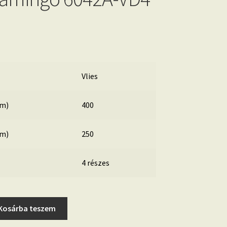
Vlies
cm)
400
cm)
250
4 részes
Kosárba teszem