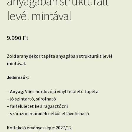
anyagában strukturált
levél mintával
9.990
Ft
Zöld arany dekor tapéta anyagában strukturált levél
mintával.
Jellemzők:
–
Anyag:
Vlies hordozójú vinyl felületű tapéta
– jó színtartó, súrolható
– falfelületet kell ragasztózni
– szárazon maradék nélkül eltávolítható
Kollekció érvényessége: 2027/12