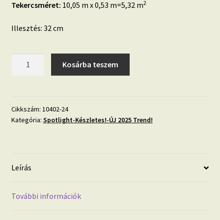
2
Tekercsméret:
10,05 m x 0,53 m=5,32 m
Illesztés: 32 cm
Zöld
Kosárba teszem
arany
dekor
tapéta
anyagában
Cikkszám:
10402-24
Kategória:
Spotlight-Készletes!-ÚJ 2025 Trend!
strukturált
levél
mintával
mennyiség
Leírás
További információk