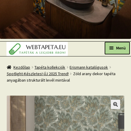
Ugrás
Kilépés
a
a
Menü
navigációhoz
tartalomba
Főoldal
Kezdőlap
Tapéta kollekciók
Erismann katalógusok
Spotlight-Készletes!-ÚJ 2025 Trend!
Zöld arany dekor tapéta
Népszerű tapéták
anyagában strukturált levél mintával
Fresh Up-2026 TOP TREND
Tapéta BLOG
Mi az a fotótapéta?
Tapétázási tanácsok