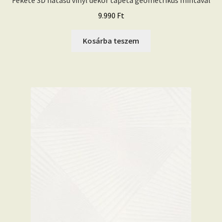
Fekete 3D hatású vinyl dekor tapéta geometrikus mintával
9.990
Ft
Kosárba teszem