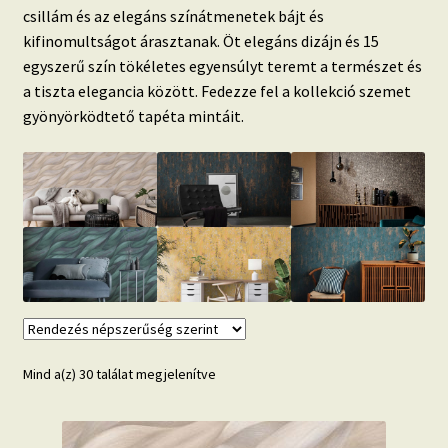
csillám és az elegáns színátmenetek bájt és
Beton hatású tapéták
kifinomultságot árasztanak. Öt elegáns dizájn és 15
egyszerű szín tökéletes egyensúlyt teremt a természet és
Kapcsolat
a tiszta elegancia között. Fedezze fel a kollekció szemet
gyönyörködtető tapéta mintáit.
Sorted
Mind a(z) 30 találat megjelenítve
by
popularity