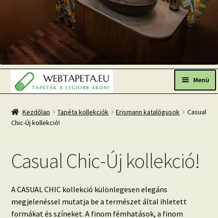
Ugrás
Kilépés
a
a
Menü
navigációhoz
tartalomba
Főoldal
Kezdőlap
Tapéta kollekciók
Erismann katalógusok
Casual
Chic-Új kollekció!
Népszerű tapéták
Fresh Up-2026 TOP TREND
Casual Chic-Új kollekció!
Tapéta BLOG
Mi az a fotótapéta?
A CASUAL CHIC kollekció különlegesen elegáns
megjelenéssel mutatja be a természet által ihletett
Tapétázási tanácsok
formákat és színeket. A finom fémhatások, a finom