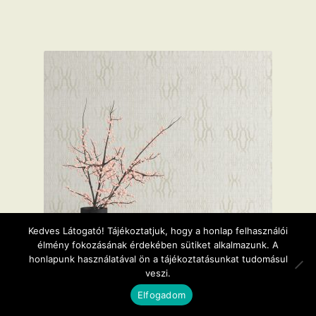
Kedves Látogató! Tájékoztatjuk, hogy a honlap felhasználói
élmény fokozásának érdekében sütiket alkalmazunk. A
honlapunk használatával ön a tájékoztatásunkat tudomásul
veszi.
0
Elfogadom
Keresés
Keresés
Casual Chic fehér geometrikus mintás vlies dekor tapéta