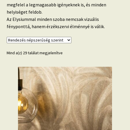
megfelel a legmagasabb igényeknek is, és minden
helyiséget feldob.
Az Elysiummal minden szoba nemcsak vizuális
fényponttá, hanem érzékszervi élménnyé is válik.
Sorted
Mind a(z) 29 találat megjelenítve
by
popularity