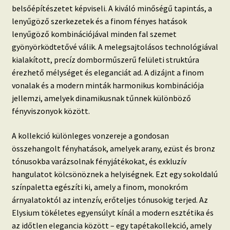
belsőépítészetet képviseli. A kiváló minőségű tapintás, a
Beton hatású tapéták
lenyűgöző szerkezetek és a finom fényes hatások
lenyűgöző kombinációjával minden fal szemet
Kapcsolat
gyönyörködtetővé válik. A melegsajtolásos technológiával
kialakított, precíz domborműszerű felületi struktúra
érezhető mélységet és eleganciát ad. A dizájnt a finom
vonalak és a modern minták harmonikus kombinációja
jellemzi, amelyek dinamikusnak tűnnek különböző
fényviszonyok között.
A kollekció különleges vonzereje a gondosan
összehangolt fényhatások, amelyek arany, ezüst és bronz
tónusokba varázsolnak fényjátékokat, és exkluzív
hangulatot kölcsönöznek a helyiségnek. Ezt egy sokoldalú
színpaletta egészíti ki, amely a finom, monokróm
árnyalatoktól az intenzív, erőteljes tónusokig terjed. Az
Elysium tökéletes egyensúlyt kínál a modern esztétika és
az időtlen elegancia között – egy tapétakollekció, amely