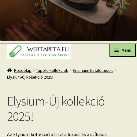
Ugrás
Kilépés
a
a
Menü
navigációhoz
tartalomba
Főoldal
Kezdőlap
Tapéta kollekciók
Erismann katalógusok
Elysium-Új kollekció 2025!
Népszerű tapéták
Fresh Up-2026 TOP TREND
Elysium-Új kollekció
Tapéta BLOG
2025!
Mi az a fotótapéta?
Tapétázási tanácsok
Az Elysium kollekció a tiszta luxust és a stílusos