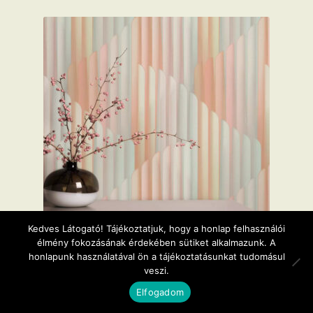
Kedves Látogató! Tájékoztatjuk, hogy a honlap felhasználói
élmény fokozásának érdekében sütiket alkalmazunk. A
honlapunk használatával ön a tájékoztatásunkat tudomásul
Grafikai mintás rose, barack színű tapéta 10471-05
veszi.
0
12.990
Ft
Elfogadom
Keresés
Keresés