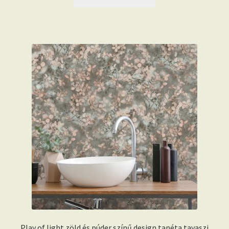
Play of light zöld és púder színű design tapéta tavaszi