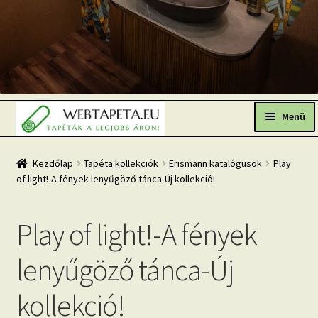
Ugrás
Kilépés
a
a
Menü
navigációhoz
tartalomba
Főoldal
Kezdőlap
Tapéta kollekciók
Erismann katalógusok
Play
of light!-A fények lenyűgöző tánca-Új kollekció!
Népszerű tapéták
Fresh Up-2026 TOP TREND
Play of light!-A fények
Tapéta BLOG
lenyűgöző tánca-Új
Mi az a fotótapéta?
kollekció!
Tapétázási tanácsok