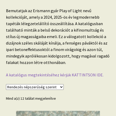
Beton hatású tapéták
Bemutatjuk az Erismann gyár Play of Light nevű
kollekcióját, amely a 2024, 2025-ös év legmodernebb
Kapcsolat
tapéták lélegzetelállító összeállítása. A katalógusban
található minták a belső dekorációt a kifinomultság és
stílus új magasságaiba emeli. Ez a válogatott kollekció a
dizájnok széles skáláját kínálja, a fenséges páváktól és az
ipari betoneffektusoktól a finom virágokig és azon túl,
mindegyik aprólékosan kidolgozott, hogy magával ragadó
falakat hozzon létre otthonában.
A katalógus megtekintéséhez kérjük KATTINTSON IDE.
Sorted
Mind a(z) 12 találat megjelenítve
by
popularity